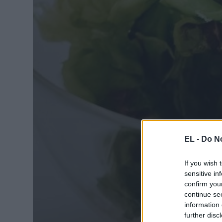
EL -
Do No
If you wish 
sensitive in
confirm you
continue se
information 
further disc