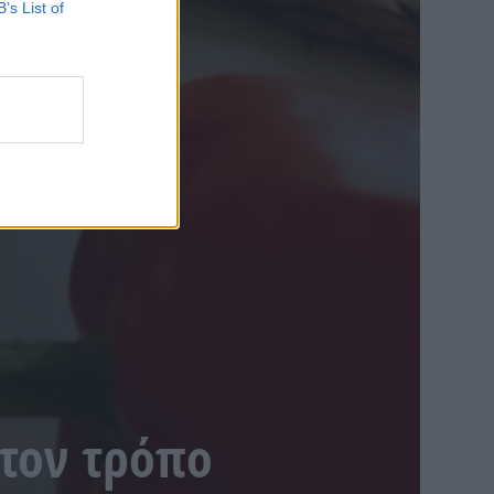
B’s List of
 τον τρόπο