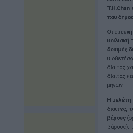
T.H.Chan 
που δημοσ
Οι ερευνη
κοιλιακή 
δοκιμές 
υιοθετήσο
δίαιτας χ
δίαιτας κα
μηνών.
Η μελέτη 
δίαιτες, 
βάρους
(ο
βάρους), 