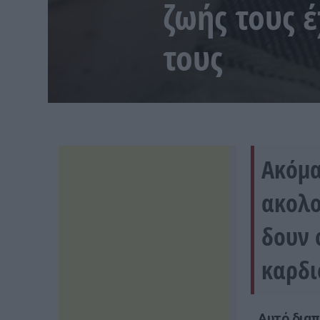
ζωής τους 
τους
Ακόμα
ακολο
δουν 
καρδι
Αυτό διαπ