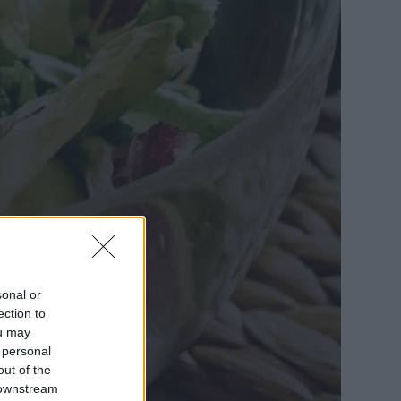
sonal or
ection to
ou may
 personal
out of the
 downstream