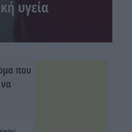
κή υγεία
τομα που
 να
Υγείας