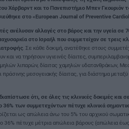
του Χάρβαρντ και το Πανεπιστήμιο Μπεν Γκουριόν τ
ιεύθηκε στο «European Journal of Preventive Cardio
τές ανέλυσαν αλλαγές στο βάρος και την υγεία σε 7
παχυσαρκία στο Ισραήλ που συμμετείχαν σε τρεις κλ
διατροφής
. Σε κάθε δοκιμή, ανατέθηκε στους συμμετέ
υν και να τηρήσουν υγιεινές δίαιτες, συμπεριλαμβαν
αμηλών λιπαρών, δίαιτας χαμηλών υδατανθράκων, Με
ι πράσινης μεσογειακής δίαιτας, για διάστημα μεταξύ
διαπίστωσε ότι, σε όλες τις κλινικές δοκιμές και σε
το 36% των συμμετεχόντων πέτυχε κλινικά σημαντι
ρίζεται ως απώλεια άνω του 5% του αρχικού σωματι
το 36% πέτυχε μέτρια απώλεια βάρους (απώλεια έως