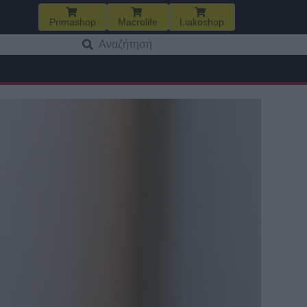
Primashop
Macrolife
Liakoshop
Αναζήτηση
για: