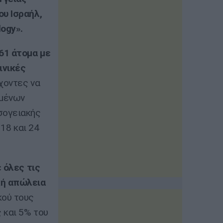
ου Ισραήλ,
logy».
61 άτομα με
ινικές
χοντες να
ομένων
σογειακής
 18 και 24
 όλες τις
κή απώλεια
κού τους
 και 5% του