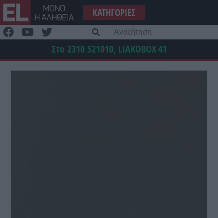
Μετάβαση
ΚΑΤΗΓΟΡΊΕΣ
στο
περιεχόμενο
Α
γι
Στο 2310 521010, LIAKOBOX
41