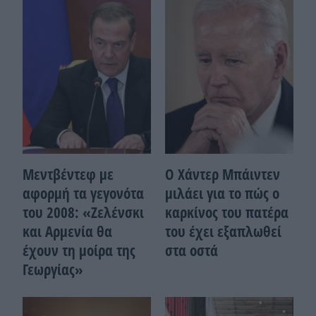
Μεντβέντεφ με
Ο Χάντερ Μπάιντεν
αφορμή τα γεγονότα
μιλάει για το πώς ο
του 2008: «Ζελένσκι
καρκίνος του πατέρα
και Αρμενία θα
του έχει εξαπλωθεί
έχουν τη μοίρα της
στα οστά
Γεωργίας»