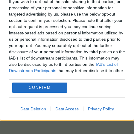
διαγνωστικούς ελέγχους σε πτηνά στις ακτές,
If you wish to opt-out of the sale, sharing to third parties, or
τους εμβολιασμούς ευάλωτων ειδών και τις
processing of your personal or sensitive information for
targeted advertising by us, please use the below opt-out
ασκήσεις για την εφαρμογή σχεδίων αντίδρασης.
section to confirm your selection. Please note that after your
opt-out request is processed you may continue seeing
Χθες οι αρχές είχαν ανακοινώσει ότι το
interest-based ads based on personal information utilized by
μεταναστευτικό καφέ σκούα, που βρέθηκε στο
us or personal information disclosed to third parties prior to
εθνικό πάρκο Cape Le Grand National Park στη
your opt-out. You may separately opt-out of the further
Δυτική Αυστραλία, διεγνώσθη θετικό σε τεστ για
disclosure of your personal information by third parties on the
τον ιό και ότι ανέμεναν επιβεβαίωση της
IAB’s list of downstream participants. This information may
also be disclosed by us to third parties on the
IAB’s List of
διάγνωσης.
Downstream Participants
that may further disclose it to other
ΑΠΕΜΠΕ – ΑΠΕΜΠΕ-EPA-EPA photo
third parties.
CONFIRM
Data Deletion
Data Access
Privacy Policy