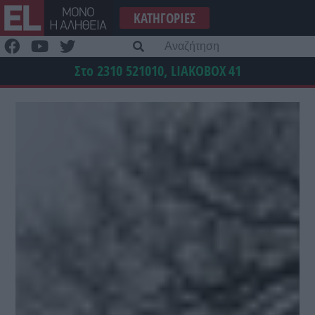
Μετάβαση
ΚΑΤΗΓΟΡΊΕΣ
στο
περιεχόμενο
Α
γι
Στο 2310 521010, LIAKOBOX
41