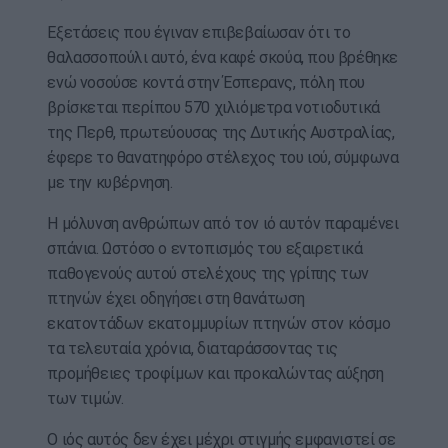
Εξετάσεις που έγιναν επιβεβαίωσαν ότι το
θαλασσοπούλι αυτό, ένα καφέ σκούα, που βρέθηκε
ενώ νοσούσε κοντά στην Έσπερανς, πόλη που
βρίσκεται περίπου 570 χιλιόμετρα νοτιοδυτικά
της Περθ, πρωτεύουσας της Δυτικής Αυστραλίας,
έφερε το θανατηφόρο στέλεχος του ιού, σύμφωνα
με την κυβέρνηση.
Η μόλυνση ανθρώπων από τον ιό αυτόν παραμένει
σπάνια. Ωστόσο ο εντοπισμός του εξαιρετικά
παθογενούς αυτού στελέχους της γρίπης των
πτηνών έχει οδηγήσει στη θανάτωση
εκατοντάδων εκατομμυρίων πτηνών στον κόσμο
τα τελευταία χρόνια, διαταράσσοντας τις
προμήθειες τροφίμων και προκαλώντας αύξηση
των τιμών.
Ο ιός αυτός δεν έχει μέχρι στιγμής εμφανιστεί σε