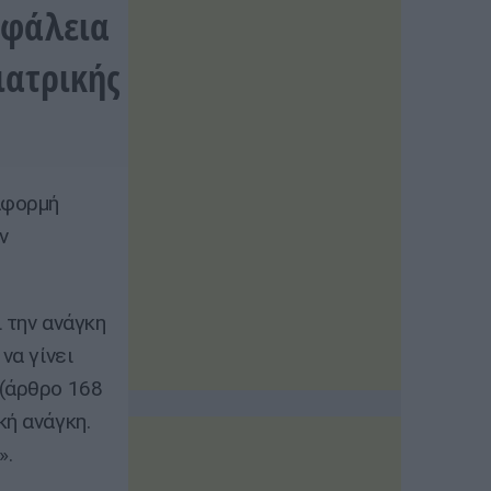
σφάλεια
ιατρικής
αφορμή
ν
 την ανάγκη
να γίνει
 (άρθρο 168
κή ανάγκη.
».