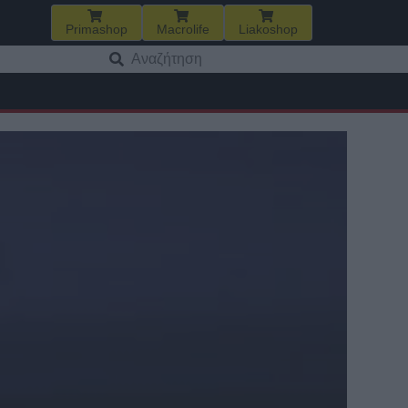
Primashop
Macrolife
Liakoshop
Αναζήτηση
για: