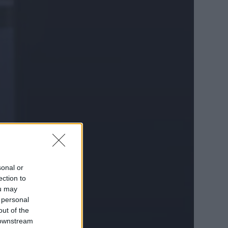
sonal or
ection to
ou may
 personal
out of the
 downstream