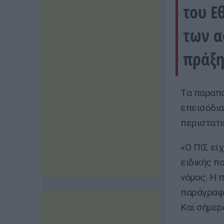
του Ε
των α
πράξη
Τα παραπά
επεισόδια
περιστατι
«Ο ΠΙΣ εί
ειδικής π
νόμος. Η 
παράγραφο
Και σήμερ