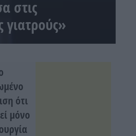
σα στις
ς γιατρούς»
ο
νωμένο
ιση ότι
λεί μόνο
τουργία