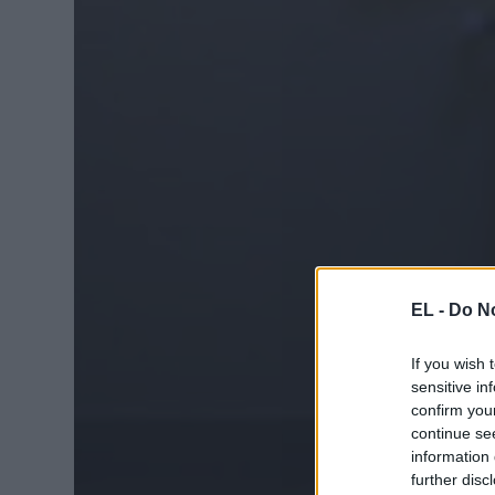
EL -
Do No
If you wish 
sensitive in
confirm you
continue se
information 
further disc