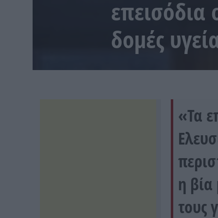
επεισόδια 
δομές υγεί
«Τα ε
Ελευσ
περισ
η βία
τους 