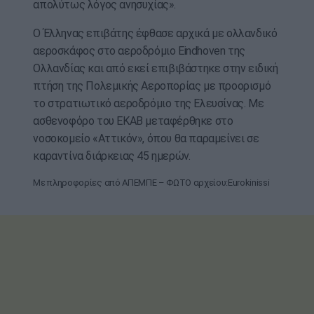
απολύτως λόγος ανησυχίας».
Ο Έλληνας επιβάτης έφθασε αρχικά με ολλανδικό
αεροσκάφος στο αεροδρόμιο Eindhoven της
Ολλανδίας και από εκεί επιβιβάστηκε στην ειδική
πτήση της Πολεμικής Αεροπορίας με προορισμό
το στρατιωτικό αεροδρόμιο της Ελευσίνας. Με
ασθενοφόρο του ΕΚΑΒ μεταφέρθηκε στο
νοσοκομείο «Αττικόν», όπου θα παραμείνει σε
καραντίνα διάρκειας 45 ημερών.
Με πληροφορίες από ΑΠΕΜΠΕ – ΦΩΤΟ αρχείου:Eurokinissi