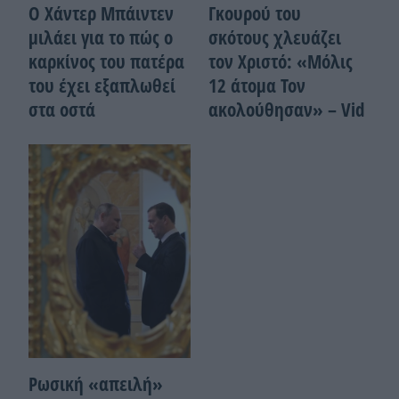
Ο Χάντερ Μπάιντεν
Γκουρού του
μιλάει για το πώς ο
σκότους χλευάζει
καρκίνος του πατέρα
τον Χριστό: «Μόλις
του έχει εξαπλωθεί
12 άτομα Τον
στα οστά
ακολούθησαν» – Vid
Ρωσική «απειλή»