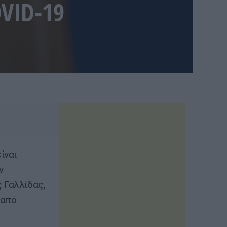
OVID-19
ίναι
ν
 Γαλλίδας,
 από