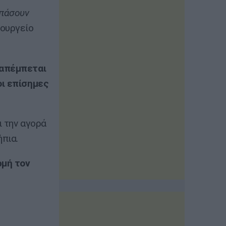
σπάσουν
πουργείο
ραπέμπεται
οι επίσημες
ι την αγορά
ήπια.
ρμή τον