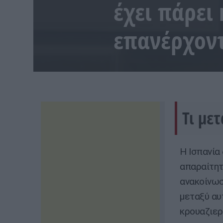
έχει πάρει
επανέρχον
Τι με
Η Ισπανία
απαραίτητ
ανακοίνωσ
μεταξύ αυ
κρουαζιερ