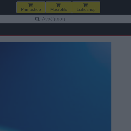
Primashop
Macrolife
Liakoshop
Αναζήτηση
για: