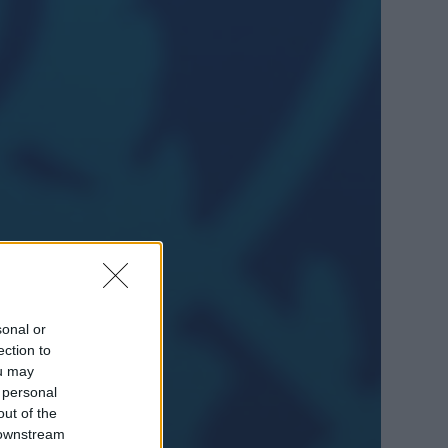
sonal or
ection to
ou may
 personal
out of the
 downstream