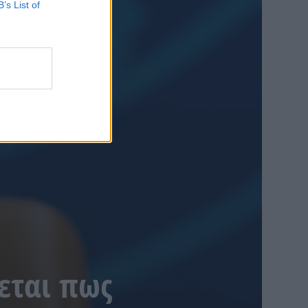
B’s List of
εται πως