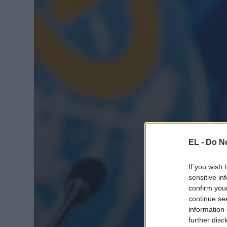
EL -
Do No
If you wish 
sensitive in
confirm you
continue se
information 
further disc