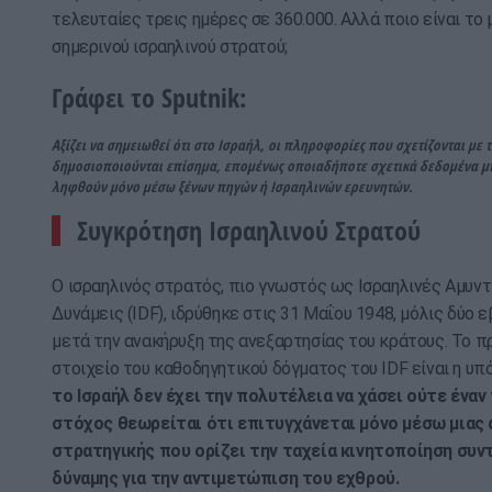
τελευταίες τρεις ημέρες σε 360.000. Αλλά ποιο είναι το
σημερινού ισραηλινού στρατού;
Γράφει το Sputnik:
Αξίζει να σημειωθεί ότι στο Ισραήλ, οι πληροφορίες που σχετίζονται με 
δημοσιοποιούνται επίσημα, επομένως οποιαδήποτε σχετικά δεδομένα μ
ληφθούν μόνο μέσω ξένων πηγών ή Ισραηλινών ερευνητών.
Συγκρότηση Ισραηλινού Στρατού
Ο ισραηλινός στρατός, πιο γνωστός ως Ισραηλινές Αμυντ
Δυνάμεις (IDF), ιδρύθηκε στις 31 Μαΐου 1948, μόλις δύο
μετά την ανακήρυξη της ανεξαρτησίας του κράτους. Το 
στοιχείο του καθοδηγητικού δόγματος του IDF είναι η υπ
το Ισραήλ δεν έχει την πολυτέλεια να χάσει ούτε έναν
στόχος θεωρείται ότι επιτυγχάνεται μόνο μέσω μιας 
στρατηγικής που ορίζει την ταχεία κινητοποίηση συν
δύναμης για την αντιμετώπιση του εχθρού.