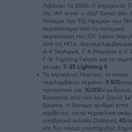
Λιβάνου το 2006. Ο σημερινός δ
της IAF είναι
ο Aluf Tomer Ba
r.
Πόλεμο των Έξι Ημερών του 1967
περισσότερα από τα πολεμικά
αεροσκάφη του IDF έχουν παρα
από τις ΗΠΑ, συμπεριλαμβανομ
A-4 Skyhawk, F-4 Phantom II, F-1
F-16 Fighting Falcon και το πέμπ
γενιάς
F-35 Lightning II
.
Το Ισραηλινό Ναυτικό, το οποίο
περιλαμβάνει περίπου
9.500
ενε
προσωπικό και
10.000
έφεδρους,
διοικείται από τον Aluf David Sa
Salama. Η δύναμη αριθμεί επτά
κορβέτες, οκτώ πυραυλικά σκάφ
υποβρύχια (κλάση Dolphin),
45
πε
και δύο πλοία υποστήριξης. Σημα