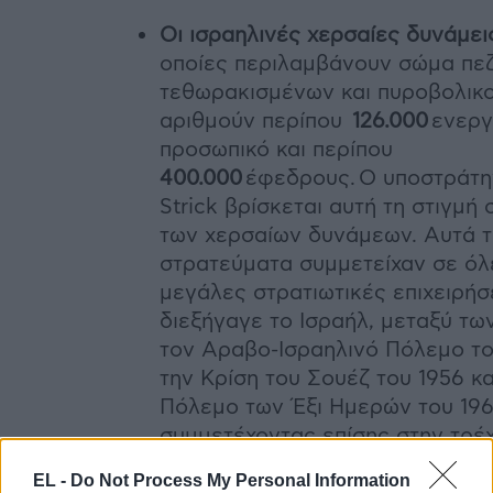
Οι ισραηλινές χερσαίες δυνάμει
οποίες περιλαμβάνουν σώμα πεζ
τεθωρακισμένων και πυροβολικο
αριθμούν περίπου
126.000
ενερ
προσωπικό και περίπου
400.000
έφεδρους. Ο υποστράτη
Strick βρίσκεται αυτή τη στιγμή 
των χερσαίων δυνάμεων. Αυτά 
στρατεύματα συμμετείχαν σε όλε
μεγάλες στρατιωτικές επιχειρήσ
διεξήγαγε το Ισραήλ, μεταξύ τω
τον Αραβο-Ισραηλινό Πόλεμο το
την Κρίση του Σουέζ του 1956 κα
Πόλεμο των Έξι Ημερών του 1967
συμμετέχοντας επίσης στην τρέ
ένοπλη σύγκρουση Χαμάς-Ισραήλ
EL -
Do Not Process My Personal Information