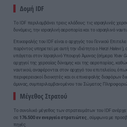
Δομή IDF
Το IDF περιλαμβάνει τρεις κλάδους: τις ισραηλινές χερσ
δυνάμεις, την ισραηλινή αεροπορία και το ισραηλινό ναυτι
Επικεφαλής του IDF είναι ο αρχηγός του Γενικού Επιτελεί
παρόντος υπηρετεί με αυτή την ιδιότητα ο
Herzi Halevi
), 
υπάγεται στον Ισραηλινό Υπουργό Άμυνας (σήμερα
Yoav Ga
αρχηγοί της χερσαίας δύναμης και της αεροπορίας, καθώ
ναυτικού, αναφέρονται στον αρχηγό του επιτελείου, όπως
περιφερειακοί διοικητές και οι επικεφαλής διαφόρων δ
άμυνας, συμπεριλαμβανομένου του Σώματος Πληροφοριώ
Μέγεθος Στρατού
Το συνολικό μέγεθος των στρατευμάτων του IDF ανέρχε
σε
176.500 εν ενεργεία στρατιώτες
, σύμφωνα με προσ
πηγές.