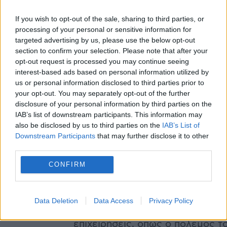
επίγειες δυνάμεις χρησιμοποιού
διάφορες τεχνολογίες που έχου
If you wish to opt-out of the sale, sharing to third parties, or
αναπτυχθεί εγχώρια, όπως
το κ
processing of your personal or sensitive information for
μάχης Merkava
, το τεθωρακισμ
targeted advertising by us, please use the below opt-out
section to confirm your selection. Please note that after your
μεταφοράς προσωπικού Achzarit
opt-out request is processed you may continue seeing
σύστημα αντιπυραυλικής άμυνας
interest-based ads based on personal information utilized by
Dome. Ισραηλινοί στρατιώτες χει
us or personal information disclosed to third parties prior to
άρματα μάχης Merkava και
your opt-out. You may separately opt-out of the further
τεθωρακισμένα οχήματα μεταφ
disclosure of your personal information by third parties on the
IAB’s list of downstream participants. This information may
προσωπικού Namer (APC)!
also be disclosed by us to third parties on the
IAB’s List of
Το μέγεθος της Πολεμικής Αερ
Downstream Participants
that may further disclose it to other
του Ισραήλ
(IAF) είναι
third parties.
περίπου
34.000
ενεργό προσωπικ
CONFIRM
55.000
έφεδροι. Συνολικά,
684
α
φέρεται να βρίσκονται σε
υπηρεσία. Όπως οι χερσαίες δυν
Data Deletion
Data Access
Privacy Policy
IAF συμμετείχε σε πολλές στρατ
επιχειρήσεις, όπως ο πόλεμος τ