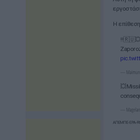
εργοστάσι
Η επίθεση
‼️🇷🇺💥
Zaporoz
pic.twi
— Maimunk
💥Missi
conseq
— Magelan 
ΑΠΕΜΠΕ-EPA-R