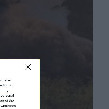
sonal or
ection to
ou may
 personal
out of the
 downstream