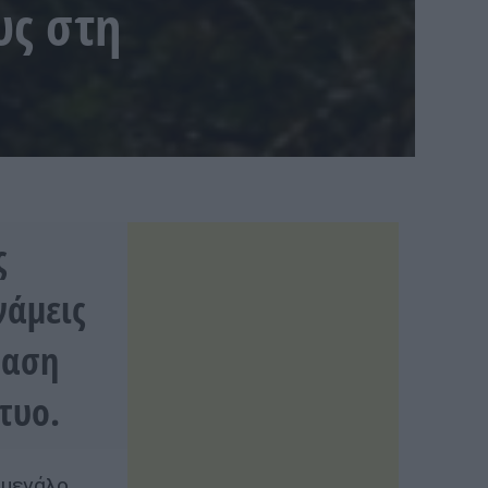
υς στη
ς
νάμεις
ταση
τυο.
 μεγάλο