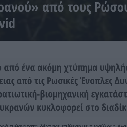
ρανού» από τους Ρώσο
vid
ο από ένα ακόμη χτύπημα υψηλή
ειας από τις Ρωσικές Ένοπλες Δυ
ρατιωτική-βιομηχανική εγκατάσ
υκρανών κυκλοφορεί στο διαδίκ
ορά, πιθανότατα, δέχτηκε επίθεση με πυραύλους, ένα