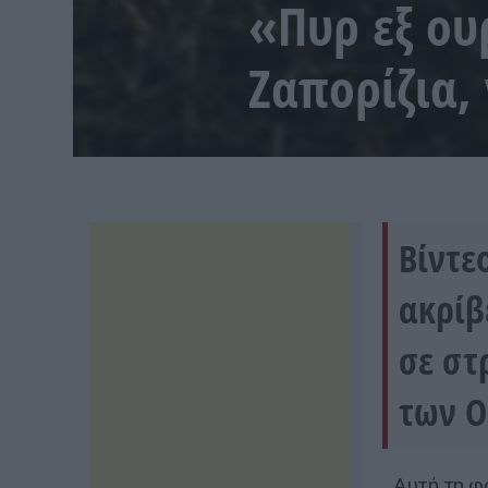
«Πυρ εξ ου
Ζαπορίζια, 
Βίντε
ακρίβ
σε στ
των Ο
Αυτή τη φ