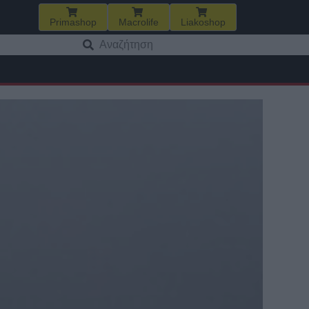
Primashop
Macrolife
Liakoshop
Αναζήτηση
για: