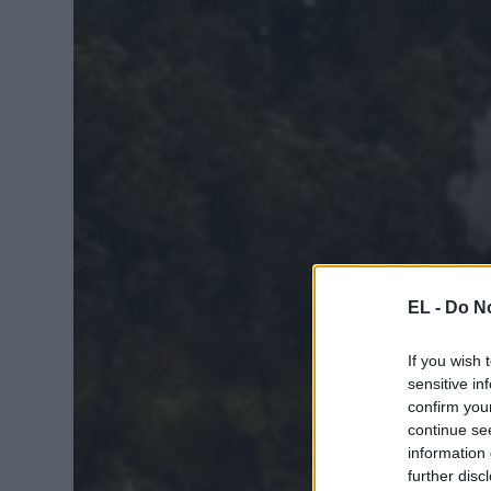
EL -
Do No
If you wish 
sensitive in
confirm you
continue se
information 
further disc