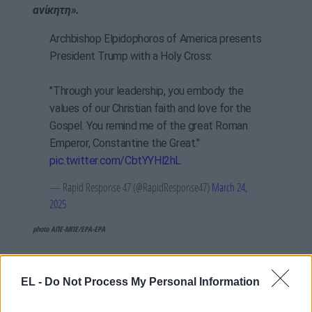
ανίκητη».
Archbishop Elpidophoros of America presents
President Trump with a Holy Cross:
"Through your leadership, you embody the
values of our Christian faith and love for the
Gospel. You remind me of the great Roman
Emperor, Constantine the Great."
pic.twitter.com/CbtYYHl2hL
— Rapid Response 47 (@RapidResponse47)
March 24,
2025
photo ΑΠΕ-ΜΠΕ/EPA-EPA
EL -
Do Not Process My Personal Information