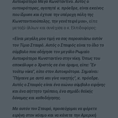
Αυτοκράτορα Μέγα Κωνσταντίνο. Αυτός ο
αυτοκράτορας, αγαπητέ κ. πρόεδρε, είναι εκείνος
που ίδρυσε και έχτισε την υπέροχη πόλη της
Κωνσταντινούπολης, την γενέτειρά μου»,
είπε
μεταξύ άλλων και συνέχισε ο κ. Ελπιδοφόρος:
«Είναι μεγάλη μου τιμή να σας παρουσιάσω αυτόν
τον Τίμιο Σταυρό. Αυτός ο Σταυρός είναι το ίδιο το
σύμβολο που οδήγησε τον μεγάλο Ρωμαίο
Αυτοκράτορα Κωνσταντίνο στην νίκη. Όπως του
αποκάλυψε ο Χριστός σε ένα όραμα, είπε: “Εν
τούτῳ νίκα”, είπε στον Αυτοκράτορα. Σημαίνει:
“Πήγαινε με αυτό και γίνε νικητής”, κ. πρόεδρε.
Αυτός ο Σταυρός είναι ένα αιώνιο σύμβολο ειρήνης
και ένα αήττητο τρόπαιο, ένα σημάδι θεϊκής
δύναμης και καθοδήγησης.
Με αυτόν τον Σταυρό, προσεύχομαι να φέρετε
ειρήνη στον κόσμο και να κάνετε την Αμερική