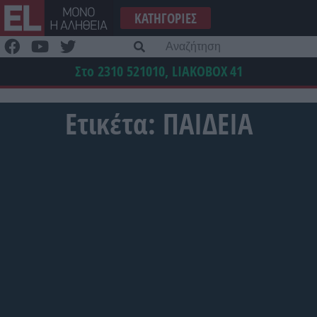
Μετάβαση
ΚΑΤΗΓΟΡΊΕΣ
στο
περιεχόμενο
Α
γι
Στο 2310 521010, LIAKOBOX
41
Ετικέτα:
ΠΑΙΔΕΙΑ