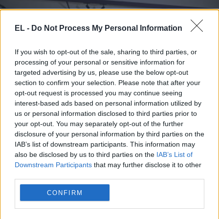
EL -
Do Not Process My Personal Information
If you wish to opt-out of the sale, sharing to third parties, or
processing of your personal or sensitive information for
targeted advertising by us, please use the below opt-out
section to confirm your selection. Please note that after your
opt-out request is processed you may continue seeing
interest-based ads based on personal information utilized by
ΙΤΑΛΙΑ
us or personal information disclosed to third parties prior to
3 Απριλίου - 11:55
your opt-out. You may separately opt-out of the further
disclosure of your personal information by third parties on the
Xάκερς έκλεψαν τους κωδικούς ασφαλείας των
IAB’s list of downstream participants. This information may
also be disclosed by us to third parties on the
IAB’s List of
μουσείων «Ουφίτσι» της Φλωρεντίας
Downstream Participants
that may further disclose it to other
third parties.
CONFIRM