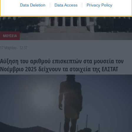
Data Deletion
Data Access
Privacy Policy
ΜΟΥΣΕΙΑ
17 Μαρτίου - 12:37
Αύξηση του αριθμού επισκεπτών στα μουσεία τον
Νοέμβριο 2025 δείχνουν τα στοιχεία της ΕΛΣΤΑΤ