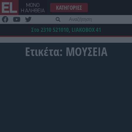
Μετάβαση
ΚΑΤΗΓΟΡΊΕΣ
στο
περιεχόμενο
Α
γι
Στο 2310 521010, LIAKOBOX
41
Ετικέτα:
ΜΟΥΣΕΙΑ