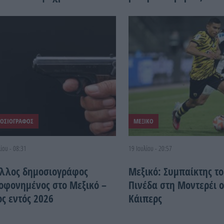
συγκλονίσει τη χώρα
ΟΣΙΟΓΡΑΦΟΣ
ΜΕΞΙΚΟ
ίου - 08:31
19 Ιουλίου - 20:57
άλλος δημοσιογράφος
Μεξικό: Συμπαίκτης τ
οφονημένος στο Μεξικό –
Πινέδα στη Μοντερέι 
ος εντός 2026
Κάιπερς