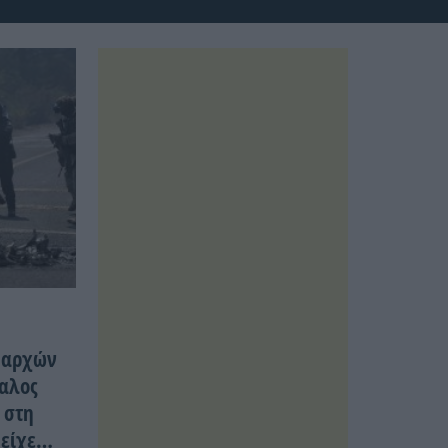
ν αρχών
φαλος
 στη
είχε