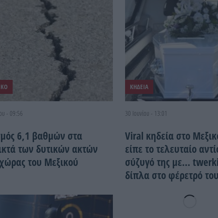
ΙΚΟ
ΚΗΔΕΙΑ
ου - 09:56
30 Ιουνίου - 13:01
σμός 6,1 βαθμών στα
Viral κηδεία στο Μεξικ
ικτά των δυτικών ακτών
είπε το τελευταίο αντί
 χώρας του Μεξικού
σύζυγό της με… twerk
δίπλα στο φέρετρό το