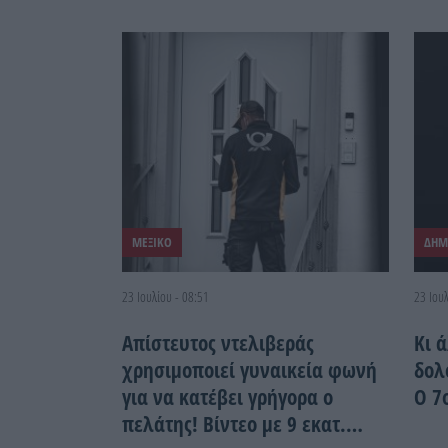
ΜΕΞΙΚΟ
ΔΗΜ
23 Ιουλίου - 08:51
23 Ιουλ
Απίστευτος ντελιβεράς
Κι 
χρησιμοποιεί γυναικεία φωνή
δολ
για να κατέβει γρήγορα ο
Ο 7
πελάτης! Βίντεο με 9 εκατ.