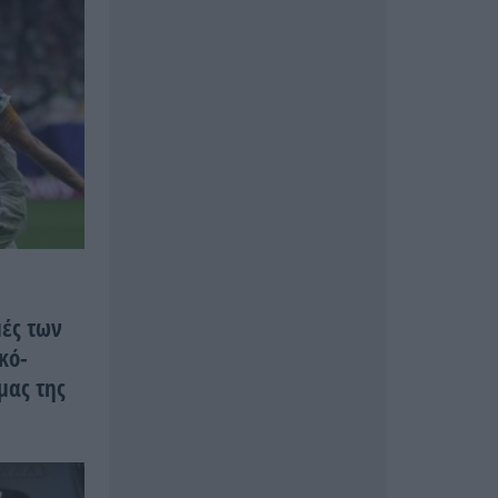
μές των
κό-
μας της