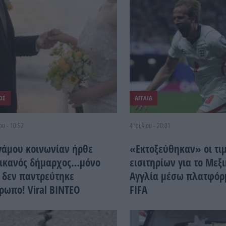
ΟΣ
ΑΓΓΛΙΑ
ου - 10:52
4 Ιουλίου - 20:01
 γάμου κοινωνίαν ήρθε
«Εκτοξεύθηκαν» οι τι
ικανός δήμαρχος…μόνο
εισιτηρίων για το Μεξι
 δεν παντρεύτηκε
Αγγλία μέσω πλατφόρ
ρωπο! Viral ΒΙΝΤΕΟ
FIFA