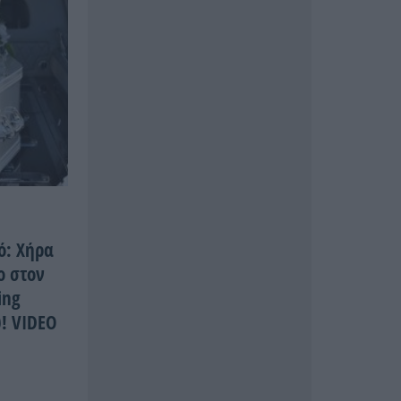
ό: Χήρα
ο στον
ing
υ! VIDEO