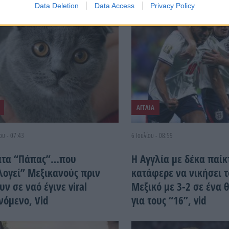
Data Deletion
Data Access
Privacy Policy
ΑΓΓΛΙΑ
ου - 07:43
6 Ιουλίου - 08:59
άτα “Πάπας”…που
Η Αγγλία με δέκα παίκ
λογεί” Μεξικανούς πριν
κατάφερε να νικήσει τ
ν σε ναό έγινε viral
Μεξικό με 3-2 σε ένα 
νόμενο, Vid
για τους “16”, vid