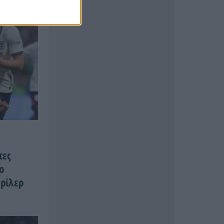
τες
ο
θρίλερ