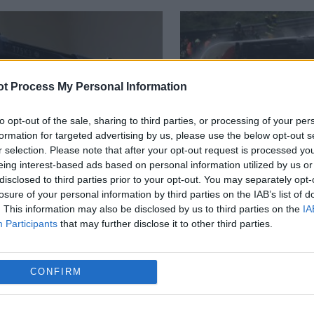
t Process My Personal Information
to opt-out of the sale, sharing to third parties, or processing of your per
formation for targeted advertising by us, please use the below opt-out s
r selection. Please note that after your opt-out request is processed y
ΟΣΙΟΓΡΑΦΟΣ
ΜΕΞΙΚΟ
eing interest-based ads based on personal information utilized by us or
disclosed to third parties prior to your opt-out. You may separately opt-
losure of your personal information by third parties on the IAB’s list of
ίου - 08:44
13 Ιουλίου - 11:02
. This information may also be disclosed by us to third parties on the
IA
Participants
that may further disclose it to other third parties.
μα ένας δημοσιογράφος
ΒΙΝΤΕΟ: Σοκαριστικό τ
οφονήθηκε στο Μεξικό –
στο Μεξικό: Φορτηγό 
 εκτέλεσαν δύο άτομα
πάνω σε πολλά οχήμα
CONFIRM
ω σε μοτοσικλέτα έξω από
Τουλάχιστον 10 νεκρο
πίτι του, vid