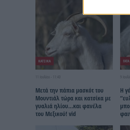
ΚΑΤΣΙΚΑ
ΓΑΤΑ
11 Ιουλίου - 11:40
9 Ιουλί
Μετά την πάπια μασκότ του
Η γ
Μουντιάλ τώρα και κατσίκα με
“ευ
γυαλιά ηλίου…και φανέλα
μπου
του Μεξικού! vid
φαι