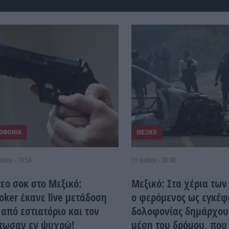
ΟΦΟΝΙΑ
ΜΕΞΙΚΟ
ύστου - 10:54
31 Ιουλίου - 08:48
τεο σοκ στο Μεξικό:
Μεξικό: Στα χέρια τω
Toker έκανε live μετάδοση
ο φερόμενος ως εγκέ
 από εστιατόριο και τον
δολοφονίας δημάρχου
τωσαν εν ψυχρώ!
μέση του δρόμου, που 