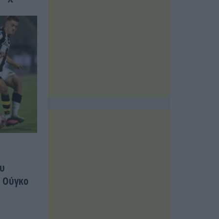
ου
ο Ούγκο