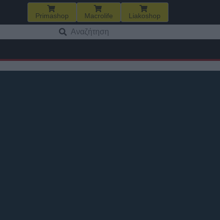
Primashop
Macrolife
Liakoshop
Αναζήτηση
για: