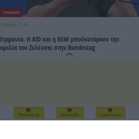
ΓΕΡΜΑΝΙΑ
11 Ιουνίου - 17:39
Γερμανία: Η AfD και η BSW μποϋκοτάρουν την
ομιλία του Ζελένσκι στην Bundestag
Primashop
Macrolife
Liakoshop