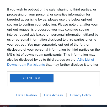
If you wish to opt-out of the sale, sharing to third parties, or
processing of your personal or sensitive information for
targeted advertising by us, please use the below opt-out
ΚΟΜΜΑΤΑ
section to confirm your selection. Please note that after your
opt-out request is processed you may continue seeing
1 Νοεμβρίου - 08:42
interest-based ads based on personal information utilized by
us or personal information disclosed to third parties prior to
Φορολογική μεταρρύθμιση για το δημογραφικό και
your opt-out. You may separately opt-out of the further
τη μεσαία τάξη – Οι θέσεις των κομμάτων
disclosure of your personal information by third parties on the
IAB’s list of downstream participants. This information may
also be disclosed by us to third parties on the
IAB’s List of
Downstream Participants
that may further disclose it to other
third parties.
CONFIRM
Data Deletion
Data Access
Privacy Policy
AFD