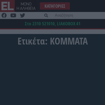
Μετάβαση
ΚΑΤΗΓΟΡΊΕΣ
στο
περιεχόμενο
Α
γι
Στο 2310 521010, LIAKOBOX
41
Ετικέτα:
ΚΟΜΜΑΤΑ