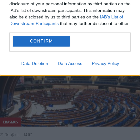
disclosure of your personal information by third parties on the
ERASMUS
IAB’s list of downstream participants. This information may
also be disclosed by us to third parties on the
IAB’s List of
30 Νοεμβρίου - 15:03
Downstream Participants
that may further disclose it to other
third parties.
Έως τις 9 Δεκεμβρίου οι αιτήσεις για το «εσωτερικό
CONFIRM
Erasmus» στα ελληνικά πανεπιστήμια
Data Deletion
Data Access
Privacy Policy
ERASMUS
21 Οκτωβρίου - 14:07