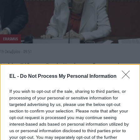
ERASMUS
19 Οκτωβρίου - 09:51
Ιταλία: Πέθανε η Σοφία Κοράντι, η δημιουργός του
προγράμματος ανταλλαγής φοιτητών Erasmus
EL -
Do Not Process My Personal Information
If you wish to opt-out of the sale, sharing to third parties, or
processing of your personal or sensitive information for
targeted advertising by us, please use the below opt-out
section to confirm your selection. Please note that after your
opt-out request is processed you may continue seeing
interest-based ads based on personal information utilized by
us or personal information disclosed to third parties prior to
your opt-out. You may separately opt-out of the further