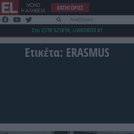
Μετάβαση
ΚΑΤΗΓΟΡΊΕΣ
στο
περιεχόμενο
Α
γι
Στο 2310 521010, LIAKOBOX
41
Ετικέτα:
ERASMUS