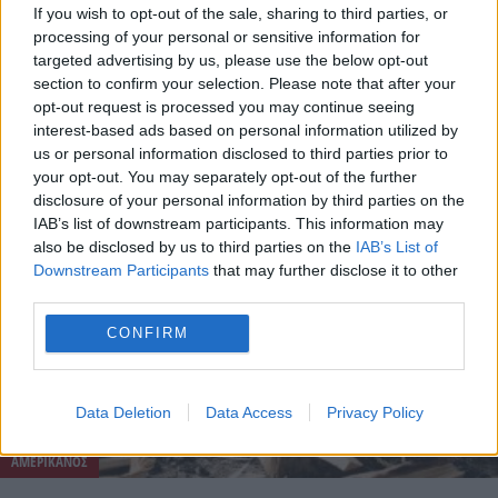
If you wish to opt-out of the sale, sharing to third parties, or
processing of your personal or sensitive information for
targeted advertising by us, please use the below opt-out
ΑΥΣΤΡΑΛΙΑ
section to confirm your selection. Please note that after your
opt-out request is processed you may continue seeing
15 Ιουλίου - 12:30
interest-based ads based on personal information utilized by
us or personal information disclosed to third parties prior to
Μια σπάνια ιστορία επιβίωσης Γερμανίδας
your opt-out. You may separately opt-out of the further
πεζοπόρου: Επέζησε 11 νύχτες στην άγρια φύση, vid
disclosure of your personal information by third parties on the
IAB’s list of downstream participants. This information may
also be disclosed by us to third parties on the
IAB’s List of
Downstream Participants
that may further disclose it to other
third parties.
CONFIRM
Data Deletion
Data Access
Privacy Policy
ΑΜΕΡΙΚΑΝΟΣ