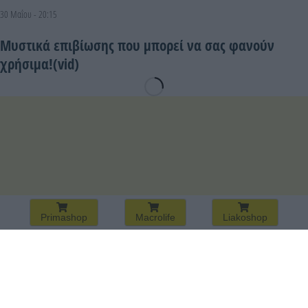
30 Μαΐου - 20:15
Μυστικά επιβίωσης που μπορεί να σας φανούν
χρήσιμα!(vid)
Primashop
Macrolife
Liakoshop