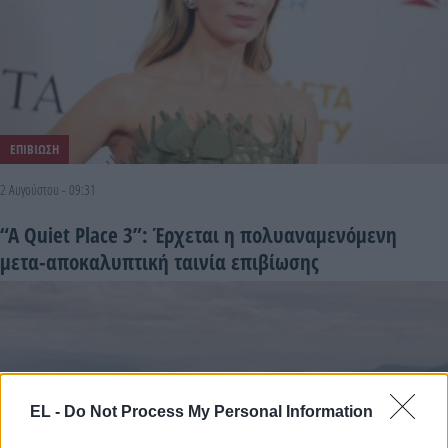
ΕΠΙΒΙΩΣΗ
2 Αυγούστου - 09:31
“A Quiet Place 3”: Έρχεται η πολυαναμενόμενη
μετα-αποκαλυπτική ταινία επιβίωσης
EL -
Do Not Process My Personal Information