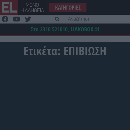
Μετάβαση
ΚΑΤΗΓΟΡΊΕΣ
στο
περιεχόμενο
Α
γι
Στο 2310 521010, LIAKOBOX
41
Ετικέτα:
ΕΠΙΒΙΩΣΗ