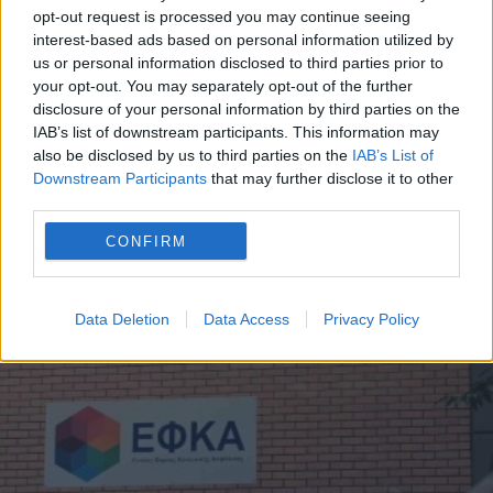
opt-out request is processed you may continue seeing
interest-based ads based on personal information utilized by
us or personal information disclosed to third parties prior to
your opt-out. You may separately opt-out of the further
disclosure of your personal information by third parties on the
IAB’s list of downstream participants. This information may
also be disclosed by us to third parties on the
IAB’s List of
E-ΕΦΚΑ
Downstream Participants
that may further disclose it to other
third parties.
11 Μαΐου - 19:13
CONFIRM
e-ΕΦΚΑ: Πότε καταβάλλονται οι συντάξεις Ιουνίου
2026
Data Deletion
Data Access
Privacy Policy