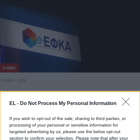
E-ΕΦΚΑ
12 Μαΐου - 18:36
e-ΕΦΚΑ: Θα διακοπεί προσωρινά η ηλ. υπηρεσία
«Βεβαίωση Διακοπής Ασφαλιστικής Ικανότητας
EL -
Do Not Process My Personal Information
Εμμέσων Μελών»
If you wish to opt-out of the sale, sharing to third parties, or
processing of your personal or sensitive information for
targeted advertising by us, please use the below opt-out
section to confirm your selection. Please note that after your