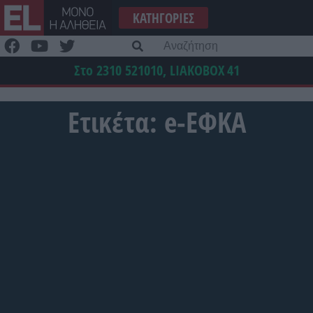
Μετάβαση
ΚΑΤΗΓΟΡΊΕΣ
στο
περιεχόμενο
Α
γι
Στο 2310 521010, LIAKOBOX
41
Ετικέτα:
e-ΕΦΚΑ