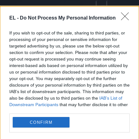
EL -
Do Not Process My Personal Information
If you wish to opt-out of the sale, sharing to third parties, or
processing of your personal or sensitive information for
targeted advertising by us, please use the below opt-out
section to confirm your selection. Please note that after your
BREXIT
opt-out request is processed you may continue seeing
interest-based ads based on personal information utilized by
18 Μαρτίου - 12:26
us or personal information disclosed to third parties prior to
your opt-out. You may separately opt-out of the further
Ο υπερδιεθνιστής Τόνι Μπλερ απαντά στο αν θα
disclosure of your personal information by third parties on the
επιστρέψει η Μ. Βρετανία στην Ε.Ε.
IAB’s list of downstream participants. This information may
also be disclosed by us to third parties on the
IAB’s List of
Downstream Participants
that may further disclose it to other
third parties.
CONFIRM