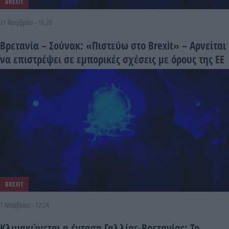
BREXIT
21 Νοεμβρίου - 16:20
Βρετανία – Σούνακ: «Πιστεύω στο Brexit» – Αρνείται
να επιστρέψει σε εμπορικές σχέσεις με όρους της ΕΕ
BREXIT
1 Νοεμβρίου - 12:24
Κλιμακώνεται η ένταση Γαλλίας-Βρετανίας: Το