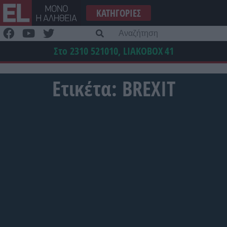
Μετάβαση
ΚΑΤΗΓΟΡΊΕΣ
στο
περιεχόμενο
Α
γι
Στο 2310 521010, LIAKOBOX
41
Ετικέτα:
BREXIT