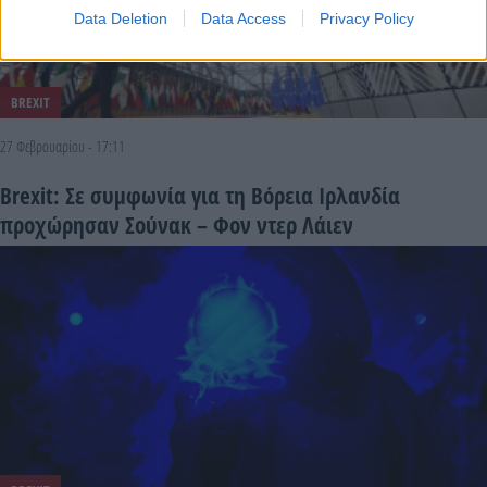
Data Deletion
Data Access
Privacy Policy
BREXIT
27 Φεβρουαρίου - 17:11
Brexit: Σε συμφωνία για τη Βόρεια Ιρλανδία
προχώρησαν Σούνακ – Φον ντερ Λάιεν