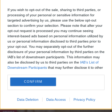
If you wish to opt-out of the sale, sharing to third parties, or
processing of your personal or sensitive information for
targeted advertising by us, please use the below opt-out
ΑΡΚΟΥΔΑ
section to confirm your selection. Please note that after your
opt-out request is processed you may continue seeing
8 Ιουλίου - 10:04
interest-based ads based on personal information utilized by
us or personal information disclosed to third parties prior to
Χάσκι ήρωας γίνεται “ασπίδα” και προστατεύει
your opt-out. You may separately opt-out of the further
παιδάκι από αρκούδα! Φοβερό ΒΙΝΤΕΟ
disclosure of your personal information by third parties on the
IAB’s list of downstream participants. This information may
also be disclosed by us to third parties on the
IAB’s List of
Downstream Participants
that may further disclose it to other
third parties.
CONFIRM
Data Deletion
Data Access
Privacy Policy
ΑΡΚΟΥΔΑ