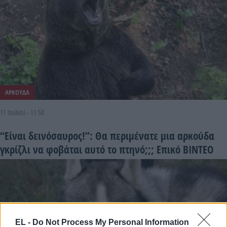
ΑΡΚΟΥΔΑ
11 Ιουλίου - 11:58
“Είναι δεινόσαυρος!”: Θα περιμένατε μια αρκούδα
γκρίζλι να φοβάται αυτό το πτηνό;;; Επικό ΒΙΝΤΕΟ
EL -
Do Not Process My Personal Information