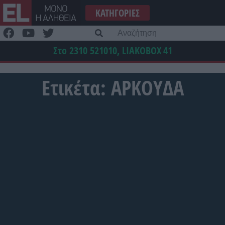
Μετάβαση
ΚΑΤΗΓΟΡΊΕΣ
στο
περιεχόμενο
Α
γι
Στο 2310 521010, LIAKOBOX
41
Ετικέτα:
ΑΡΚΟΥΔΑ