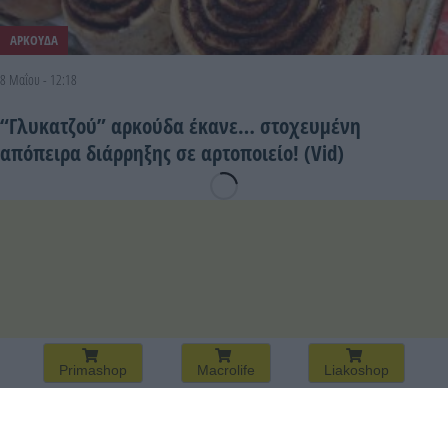
ΑΡΚΟΥΔΑ
8 Μαΐου - 12:18
“Γλυκατζού” αρκούδα έκανε… στοχευμένη
απόπειρα διάρρηξης σε αρτοποιείο! (Vid)
Primashop
Macrolife
Liakoshop