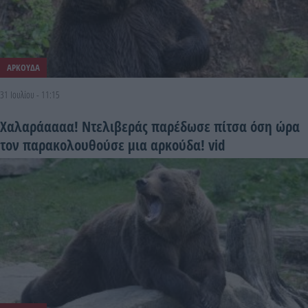
ΑΡΚΟΥΔΑ
31 Ιουλίου - 11:15
Χαλαράαααα! Ντελιβεράς παρέδωσε πίτσα όση ώρα
τον παρακολουθούσε μια αρκούδα! vid