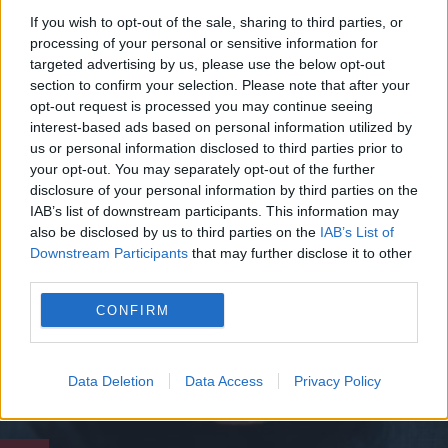
If you wish to opt-out of the sale, sharing to third parties, or
processing of your personal or sensitive information for
targeted advertising by us, please use the below opt-out
ΕΓΚΕΦΑΛΟΣ
section to confirm your selection. Please note that after your
opt-out request is processed you may continue seeing
2 Απριλίου - 19:46
interest-based ads based on personal information utilized by
us or personal information disclosed to third parties prior to
Απίστευτο πείραμα με “ψεύτικο χέρι” και ένα…
your opt-out. You may separately opt-out of the further
σφυρί! Δείτε πώς μπορεί να ξεγελαστεί ο
disclosure of your personal information by third parties on the
εγκέφαλος(vid)
IAB’s list of downstream participants. This information may
also be disclosed by us to third parties on the
IAB’s List of
Downstream Participants
that may further disclose it to other
third parties.
CONFIRM
Data Deletion
Data Access
Privacy Policy