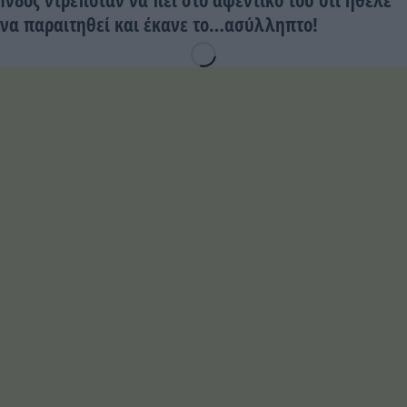
να παραιτηθεί και έκανε το…ασύλληπτο!