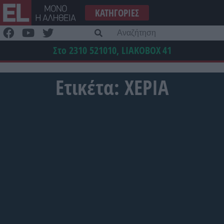
Μετάβαση
ΚΑΤΗΓΟΡΊΕΣ
στο
περιεχόμενο
Α
γι
Στο 2310 521010, LIAKOBOX
41
Ετικέτα:
ΧΕΡΙΑ