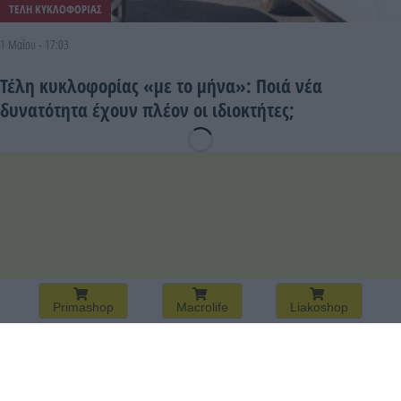
ΤΕΛΗ ΚΥΚΛΟΦΟΡΙΑΣ
1 Μαΐου - 17:03
Τέλη κυκλοφορίας «με το μήνα»: Ποιά νέα
δυνατότητα έχουν πλέον οι ιδιοκτήτες;
Primashop
Macrolife
Liakoshop