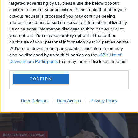
targeted advertising by us, please use the below opt-out
section to confirm your selection. Please note that after your
opt-out request is processed you may continue seeing
interest-based ads based on personal information utilized by
ΕΠΙΤΑΦΙΟΣ
us or personal information disclosed to third parties prior to
your opt-out. You may separately opt-out of the further
9 Απριλίου - 12:10
disclosure of your personal information by third parties on the
IAB’s list of downstream participants. This information may
Στη Σύρο θα παρακολουθήσει τον Επιτάφιο και την
also be disclosed by us to third parties on the
IAB’s List of
Ανάσταση ο Κ. Τασούλας
Downstream Participants
that may further disclose it to other
third parties.
CONFIRM
Data Deletion
Data Access
Privacy Policy
ΚΩΝΣΤΑΝΤΙΝΟΣ ΤΑΣΟΥΛΑΣ