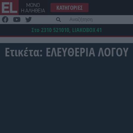
Μετάβαση
ΚΑΤΗΓΟΡΊΕΣ
στο
περιεχόμενο
Α
γι
Στο 2310 521010, LIAKOBOX
41
Ετικέτα:
ΕΛΕΥΘΕΡΙΑ ΛΟΓΟΥ