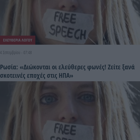
ΕΛΕΥΘΕΡΙΑ ΛΟΓΟΥ
4 Σεπτεμβρίου - 07:48
Ρωσία: «Διώκονται οι ελεύθερες φωνές! Ζείτε ξανά
σκοτεινές εποχές στις ΗΠΑ»