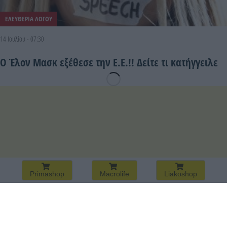
ΕΛΕΥΘΕΡΙΑ ΛΟΓΟΥ
14 Ιουλίου - 07:30
Ο Έλον Μασκ εξέθεσε την Ε.Ε.!! Δείτε τι κατήγγειλε
Primashop
Macrolife
Liakoshop