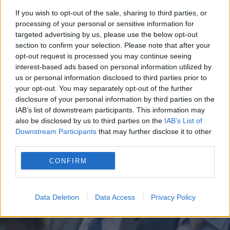
If you wish to opt-out of the sale, sharing to third parties, or
processing of your personal or sensitive information for
targeted advertising by us, please use the below opt-out
ΕΛΕΥΘΕΡΙΑ ΛΟΓΟΥ
section to confirm your selection. Please note that after your
opt-out request is processed you may continue seeing
28 Ιανουαρίου - 13:53
interest-based ads based on personal information utilized by
us or personal information disclosed to third parties prior to
Πακιστάν: Σκληρός νόμος κατά της
your opt-out. You may separately opt-out of the further
disclosure of your personal information by third parties on the
παραπληροφόρησης στο διαδίκτυο – Οι παραβάτες
IAB’s list of downstream participants. This information may
θα κινδυνεύουν με τριετή κάθειρξη
also be disclosed by us to third parties on the
IAB’s List of
Downstream Participants
that may further disclose it to other
third parties.
CONFIRM
Data Deletion
Data Access
Privacy Policy