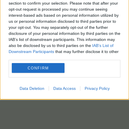
section to confirm your selection. Please note that after your
opt-out request is processed you may continue seeing
interest-based ads based on personal information utilized by
us or personal information disclosed to third parties prior to
ΔΩΡΕΑΝ ΕΞΕΤΑΣΕΙΣ
your opt-out. You may separately opt-out of the further
disclosure of your personal information by third parties on the
4 Μαΐου - 10:27
IAB’s list of downstream participants. This information may
also be disclosed by us to third parties on the
IAB’s List of
Θεσσαλονίκη: Διήμερο δωρεάν εξετάσεων
Downstream Participants
that may further disclose it to other
πρόληψης και έγκαιρης διάγνωσης του καρκίνου
third parties.
του δέρματος
CONFIRM
Data Deletion
Data Access
Privacy Policy