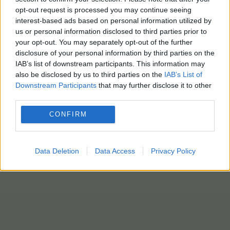
opt-out request is processed you may continue seeing
interest-based ads based on personal information utilized by
us or personal information disclosed to third parties prior to
ΔΥΤΙΚΗ ΜΑΚΕΔΟΝΙΑ
your opt-out. You may separately opt-out of the further
disclosure of your personal information by third parties on the
18 Μαρτίου - 19:55
IAB’s list of downstream participants. This information may
also be disclosed by us to third parties on the
IAB’s List of
Προσλήψεις 350 στελεχών Πολ. Προστασίας σε όλη
Downstream Participants
that may further disclose it to other
third parties.
την Ελλάδα ανακοίνωσε ο Γ. Κεφαλογιάννης
CONFIRM
Data Deletion
Data Access
Privacy Policy