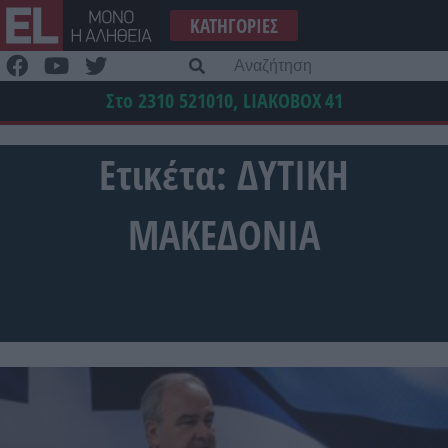
Μετάβαση
ΚΑΤΗΓΟΡΊΕΣ
στο
περιεχόμενο
Α
γι
Στο 2310 521010, LIAKOBOX
41
Ετικέτα:
ΔΥΤΙΚΗ
ΜΑΚΕΔΟΝΙΑ