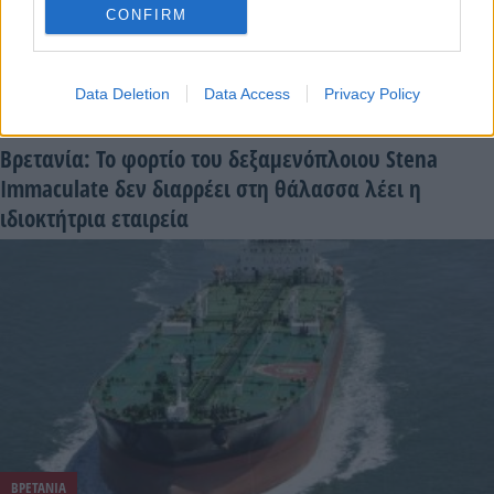
CONFIRM
ΒΟΡΕΙΑ ΘΑΛΑΣΣΑ
Data Deletion
Data Access
Privacy Policy
12 Μαρτίου - 17:43
Βρετανία: Το φορτίο του δεξαμενόπλοιου Stena
Immaculate δεν διαρρέει στη θάλασσα λέει η
ιδιοκτήτρια εταιρεία
ΒΡΕΤΑΝΙΑ