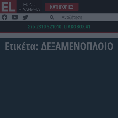
Μετάβαση
ΚΑΤΗΓΟΡΊΕΣ
στο
περιεχόμενο
Α
γι
Στο 2310 521010, LIAKOBOX
41
Ετικέτα:
ΔΕΞΑΜΕΝΟΠΛΟΙΟ