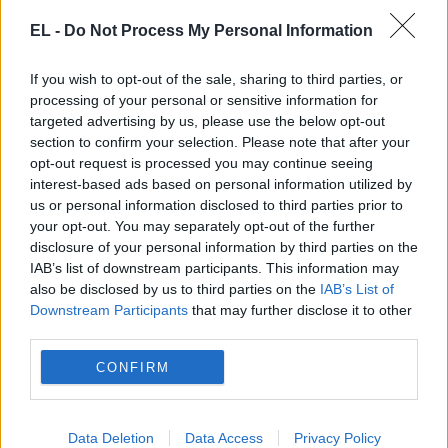
EL -
Do Not Process My Personal Information
If you wish to opt-out of the sale, sharing to third parties, or
processing of your personal or sensitive information for
targeted advertising by us, please use the below opt-out
ΓΑΛΑΞΙΑΣ
section to confirm your selection. Please note that after your
opt-out request is processed you may continue seeing
29 Ιουλίου - 07:35
interest-based ads based on personal information utilized by
us or personal information disclosed to third parties prior to
Νέα σοκαριστική αποκάλυψη για το «ουράνιο
your opt-out. You may separately opt-out of the further
σώμα» που διασχίζει το ηλιακό μας σύστημα
disclosure of your personal information by third parties on the
IAB’s list of downstream participants. This information may
also be disclosed by us to third parties on the
IAB’s List of
Downstream Participants
that may further disclose it to other
third parties.
CONFIRM
Data Deletion
Data Access
Privacy Policy