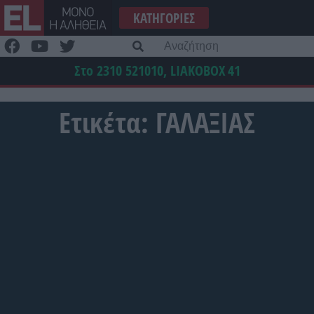
Μετάβαση
ΚΑΤΗΓΟΡΊΕΣ
στο
περιεχόμενο
Α
γι
Στο 2310 521010, LIAKOBOX
41
Ετικέτα:
ΓΑΛΑΞΙΑΣ