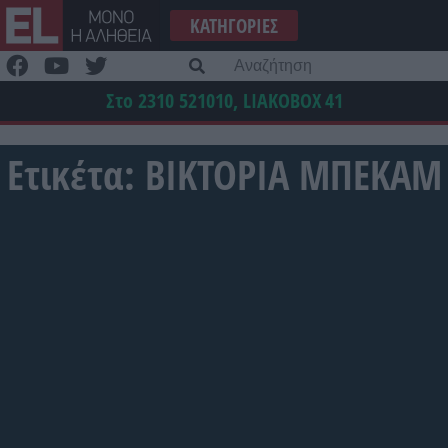
Μετάβαση
ΚΑΤΗΓΟΡΊΕΣ
στο
περιεχόμενο
Α
γι
Στο 2310 521010, LIAKOBOX
41
Ετικέτα:
ΒΙΚΤΟΡΙΑ ΜΠΕΚΑΜ