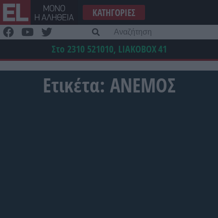
Μετάβαση
ΚΑΤΗΓΟΡΊΕΣ
στο
περιεχόμενο
Α
γι
Στο 2310 521010, LIAKOBOX
41
Ετικέτα:
ΑΝΕΜΟΣ