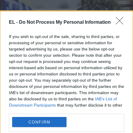
EL -
Do Not Process My Personal Information
ΑΝΕΜΟΣ
If you wish to opt-out of the sale, sharing to third parties, or
6 Δεκεμβρίου - 07:37
processing of your personal or sensitive information for
targeted advertising by us, please use the below opt-out
Ο “Άνεμος” της Κλαυδίας ήρθε για να τα παρασύρει
section to confirm your selection. Please note that after your
όλα
opt-out request is processed you may continue seeing
interest-based ads based on personal information utilized by
us or personal information disclosed to third parties prior to
your opt-out. You may separately opt-out of the further
disclosure of your personal information by third parties on the
IAB’s list of downstream participants. This information may
also be disclosed by us to third parties on the
IAB’s List of
Downstream Participants
that may further disclose it to other
third parties.
CONFIRM
ΑΝΕΜΟΣ