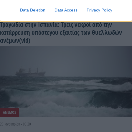
Data Deletion
Data Access
Privacy Policy
4 Απριλίου - 17:17
Τραγωδία στην Ισπανία: Τρεις νεκροί από την
κατάρρευση υπόστεγου εξαιτίας των θυελλωδών
ανέμων(vid)
ΑΝΕΜΟΣ
25 Ιανουαρίου - 09:20