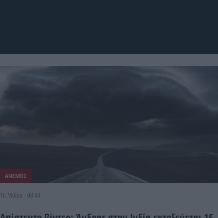
ΑΝΕΜΟΣ
16 Μαΐου - 08:44
Απίστευτο βίντεο: Άνδρας στην Ινδία εκτοξεύεται 15