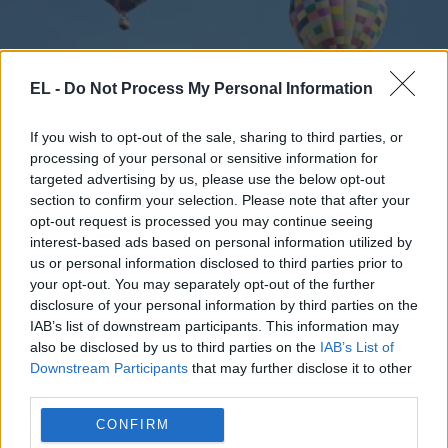
EL -
Do Not Process My Personal Information
ΑΕΡΟΣΤΑΤΟ
If you wish to opt-out of the sale, sharing to third parties, or
21 Ιουνίου - 17:06
processing of your personal or sensitive information for
targeted advertising by us, please use the below opt-out
Σοκαριστικό βίντεο: Η στιγμή που αερόστατο
section to confirm your selection. Please note that after your
opt-out request is processed you may continue seeing
παίρνει φωτιά και πέφτει – Τουλάχιστον 8 νεκροί
interest-based ads based on personal information utilized by
us or personal information disclosed to third parties prior to
your opt-out. You may separately opt-out of the further
disclosure of your personal information by third parties on the
IAB’s list of downstream participants. This information may
also be disclosed by us to third parties on the
IAB’s List of
Downstream Participants
that may further disclose it to other
third parties.
CONFIRM