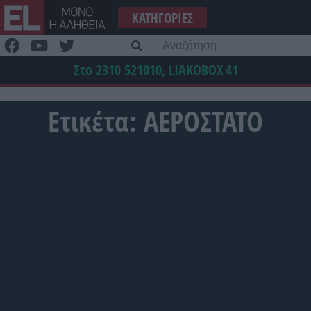
Μετάβαση
ΚΑΤΗΓΟΡΊΕΣ
στο
περιεχόμενο
Α
γι
Στο 2310 521010, LIAKOBOX
41
Ετικέτα:
ΑΕΡΟΣΤΑΤΟ