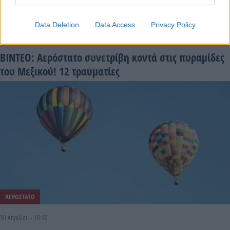
ΑΕΡΟΣΤΑΤΟ
Data Deletion
Data Access
Privacy Policy
24 Μαΐου - 19:51
ΒΙΝΤΕΟ: Αερόστατο συνετρίβη κοντά στις πυραμίδες
του Μεξικού! 12 τραυματίες
ΑΕΡΟΣΤΑΤΟ
30 Απριλίου - 18:40