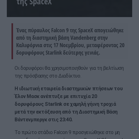
της SpaceX
Ένας πύραυλος Falcon 9 της SpaceX απογειώθηκε
από τη διαστημική βάση Vandenberg στην
Καλιφόρνια στις 17 Νοεμβρίου, μεταφέροντας 20
δορυφόρους Starlink δεύτερης γενιάς.
Οι δορυφόροι θα χρησιμοποιηθούν για τη βελτίωση
της πρόσβασης στο Διαδίκτυο.
Η ιδιωτική εταιρεία διαστημικών πτήσεων του
Έλον Μασκ ανέπτυξε με επιτυχία 20
δορυφόρους Starlink σε χαμηλή γήινη τροχιά
μετά την εκτόξευση από τη Διαστημική Βάση
Βάντενμπεργκ στις 23:40.
Το πρώτο στάδιο Falcon 9 προσγειώθηκε στο μη