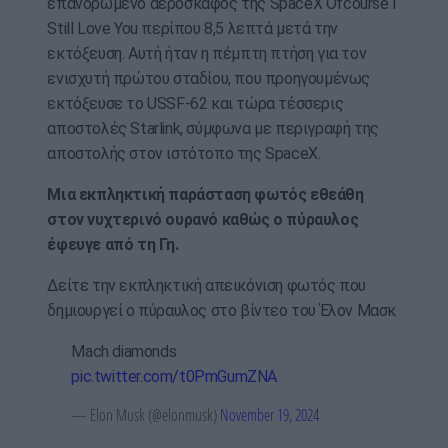
επανδρωμένο αεροσκάφος της SpaceX Ofcourse I
Still Love You περίπου 8,5 λεπτά μετά την
εκτόξευση. Αυτή ήταν η πέμπτη πτήση για τον
ενισχυτή πρώτου σταδίου, που προηγουμένως
εκτόξευσε το USSF-62 και τώρα τέσσερις
αποστολές Starlink, σύμφωνα με περιγραφή της
αποστολής στον ιστότοπο της SpaceX.
Μια εκπληκτική παράσταση φωτός εθεάθη
στον νυχτερινό ουρανό καθώς ο πύραυλος
έφευγε από τη Γη.
Δείτε την εκπληκτική απεικόνιση φωτός που
δημιουργεί ο πύραυλος στο βίντεο του Έλον Μασκ
Mach diamonds
pic.twitter.com/t0PmGumZNA
— Elon Musk (@elonmusk)
November 19, 2024