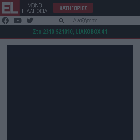
Μετάβαση
ΚΑΤΗΓΟΡΊΕΣ
στο
περιεχόμενο
Α
γι
Στο 2310 521010, LIAKOBOX
41