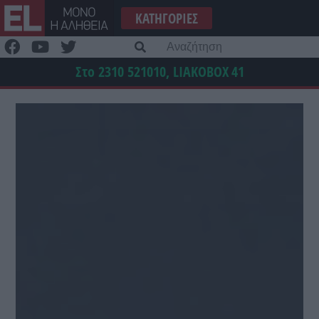
Μετάβαση
ΚΑΤΗΓΟΡΊΕΣ
στο
περιεχόμενο
Α
γι
Στο 2310 521010, LIAKOBOX
41