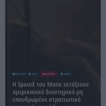
08-22-2025
10:14
SCIE-TECH
SPACE X
Η SpaceX του Μασκ εκτόξευσε
αμερικανικό διαστημικό μη
επανδρωμένο στρατιωτικό