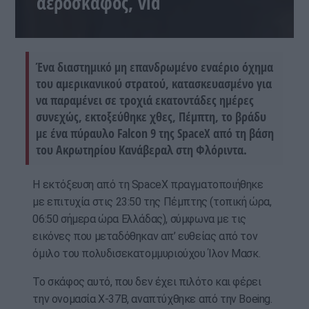
αεροσκάφος, vid
Ένα διαστημικό μη επανδρωμένο εναέριο όχημα
του αμερικανικού στρατού, κατασκευασμένο για
να παραμένει σε τροχιά εκατοντάδες ημέρες
συνεχώς, εκτοξεύθηκε χθες, Πέμπτη, το βράδυ
με ένα πύραυλο Falcon 9 της SpaceX από τη βάση
του Ακρωτηρίου Κανάβεραλ στη Φλόριντα.
Η εκτόξευση από τη SpaceX πραγματοποιήθηκε
με επιτυχία στις 23:50 της Πέμπτης (τοπική ώρα,
06:50 σήμερα ώρα Ελλάδας), σύμφωνα με τις
εικόνες που μεταδόθηκαν απ’ ευθείας από τον
όμιλο του πολυδισεκατομμυριούχου Ίλον Μασκ.
Το σκάφος αυτό, που δεν έχει πιλότο και φέρει
την ονομασία X-37B, αναπτύχθηκε από την Boeing.