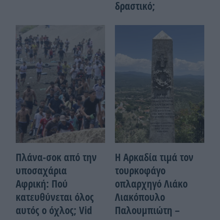
δραστικό;
Πλάνα-σοκ από την
Η Αρκαδία τιμά τον
υποσαχάρια
τουρκοφάγο
Αφρική: Πού
οπλαρχηγό Λιάκο
κατευθύνεται όλος
Λιακόπουλο
αυτός ο όχλος; Vid
Παλουμπιώτη –