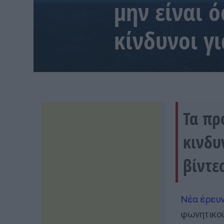
μην είναι 
κίνδυνοι γ
Τα πρ
κινδυ
βίντε
Νέα έρευ
φωνητικο