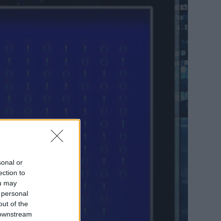
sonal or
ection to
ou may
 personal
out of the
 downstream