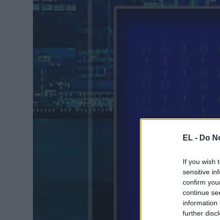
EL -
Do No
If you wish 
sensitive in
confirm you
continue se
information 
further disc