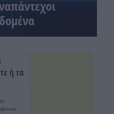
Αναπάντεχοι
εδομένα
α
τε ή τα
AI
ύβονται