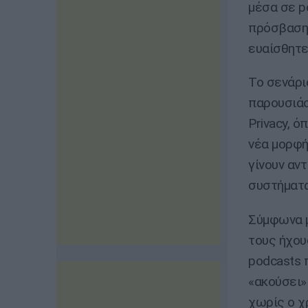
μέσα σε p
πρόσβαση 
ευαίσθητε
Το σενάρι
παρουσιάσ
Privacy, 
νέα μορφή
γίνουν αν
συστήματα
Σύμφωνα μ
τους ήχου
podcasts 
«ακούσει»
χωρίς ο χ