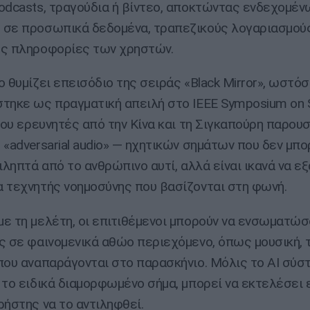
odcasts, τραγούδια ή βίντεο, αποκτώντας ενδεχομέν
σε προσωπικά δεδομένα, τραπεζικούς λογαριασμούς
ς πληροφορίες των χρηστών.
ο θυμίζει επεισόδιο της σειράς «Black Mirror», ωστό
τηκε ως πραγματική απειλή στο IEEE Symposium on S
όπου ερευνητές από την Κίνα και τη Σιγκαπούρη παρουσ
 «adversarial audio» — ηχητικών σημάτων που δεν μπο
τιληπτά από το ανθρώπινο αυτί, αλλά είναι ικανά να 
 τεχνητής νοημοσύνης που βασίζονται στη φωνή.
ε τη μελέτη, οι επιτιθέμενοι μπορούν να ενσωματώσ
ς σε φαινομενικά αθώο περιεχόμενο, όπως μουσική, τ
που αναπαράγονται στο παρασκήνιο. Μόλις το AI σύσ
 το ειδικά διαμορφωμένο σήμα, μπορεί να εκτελέσει
ρήστης να το αντιληφθεί.