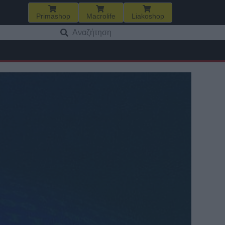
Primashop
Macrolife
Liakoshop
Αναζήτηση
για: