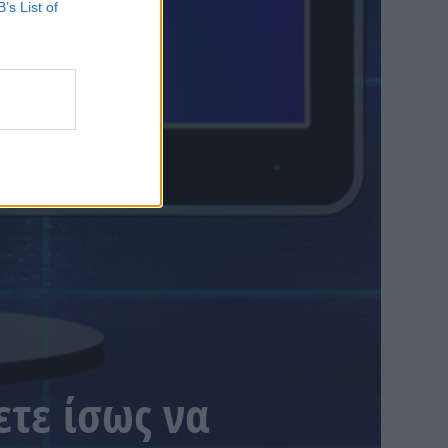
B’s List of
ετε ίσως να