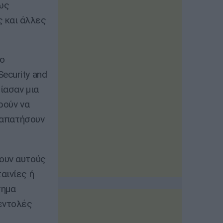
ως
 και άλλες
σο
ecurity and
ίασαν μια
ρούν να
εξαπατήσουν
ουν αυτούς
αινίες ή
τημα
 εντολές