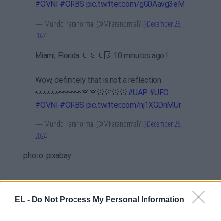
#OVNI
#ORBS
pic.twitter.com/gG0Aavg3eM
— Mundo Paranormal (@MParanormalYT)
December 26,
2024
Miami, Florida 🇺🇸🇺🇸 10 minutes ago !
Wow, definitely that is not a reflection
👀👀👀👀👀👀🚨🚨🚨🚨🚨🚨
#UAP
#UFO
#OVNI
#ORBS
pic.twitter.com/nj1XGDnMUr
— Mundo Paranormal (@MParanormalYT)
December 26,
2024
photo: pixabay
EL -
Do Not Process My Personal Information