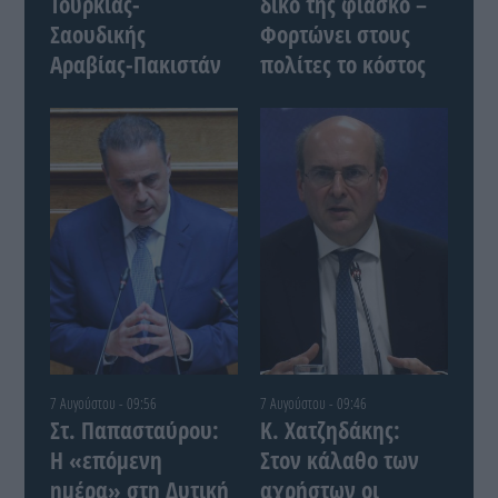
Τουρκίας-
δικό της φιάσκο –
Σαουδικής
Φορτώνει στους
Αραβίας-Πακιστάν
πολίτες το κόστος
7 Αυγούστου - 09:56
7 Αυγούστου - 09:46
Στ. Παπασταύρου:
Κ. Χατζηδάκης:
Η «επόμενη
Στον κάλαθο των
ημέρα» στη Δυτική
αχρήστων οι