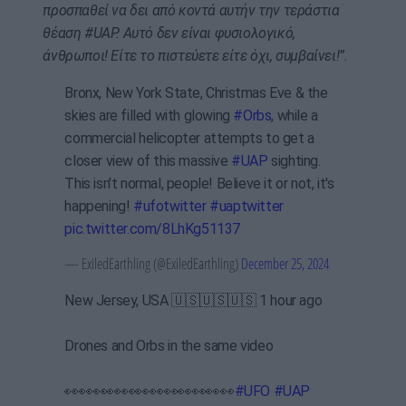
προσπαθεί να δει από κοντά αυτήν την τεράστια
θέαση #UAP. Αυτό δεν είναι φυσιολογικό,
άνθρωποι! Είτε το πιστεύετε είτε όχι, συμβαίνει!”.
Bronx, New York State, Christmas Eve & the
skies are filled with glowing
#Orbs
, while a
commercial helicopter attempts to get a
closer view of this massive
#UAP
sighting.
This isn't normal, people! Believe it or not, it's
happening!
#ufotwitter
#uaptwitter
pic.twitter.com/8LhKg51137
— ExiledEarthling (@ExiledEarthling)
December 25, 2024
New Jersey, USA 🇺🇸🇺🇸🇺🇸 1 hour ago
Drones and Orbs in the same video
👀👀👀👀👀👀👀👀👀👀👀👀
#UFO
#UAP