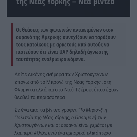
της Νέας Υόρκης – Νέα βίντεο
Οι θεάσεις των φωτεινών αντικειμένων στον
ουρανό της Αμερικής συνεχίζουν να ταράζουν
τους κατοίκους με αρκετούς από αυτούς να
πιστεύουν ότι είναι UAP δηλαδή άγνωστης
ταυτότητας εναέρια φαινόμενα.
Δείτε εικόνες ανήμερα των Χριστουγέννων
επάνω από το Μπρονξ της Νέας Υόρκης , στη
Φλόριντα αλλά και στο Νιού Τζέρσεϊ όπου έχουν
θεαθεί τα περισσότερα.
Σε ένα από τα βίντεο γράφει:
“Το Μπρονξ, η
Πολιτεία της Νέας Υόρκης, η Παραμονή των
Χριστουγέννων και οι ουρανοί είναι γεμάτοι με
λαμπερά #Orbs, ενώ ένα εμπορικό ελικόπτερο