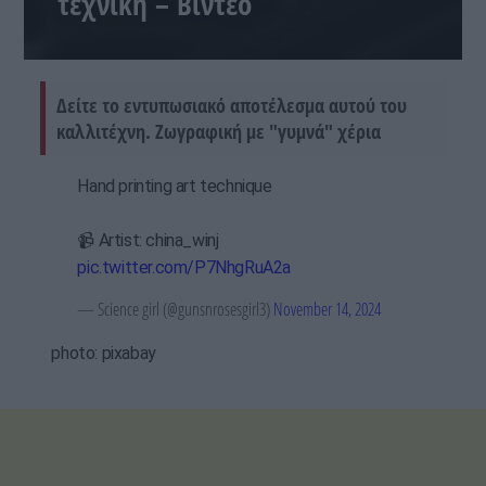
τεχνική – Βίντεο
Δείτε το εντυπωσιακό αποτέλεσμα αυτού του
καλλιτέχνη. Ζωγραφική με "γυμνά" χέρια
Hand printing art technique
📹 Artist: china_winj
pic.twitter.com/P7NhgRuA2a
— Science girl (@gunsnrosesgirl3)
November 14, 2024
photo: pixabay