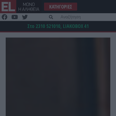
Μετάβαση
ΚΑΤΗΓΟΡΊΕΣ
στο
περιεχόμενο
Α
γι
Στο 2310 521010, LIAKOBOX
41