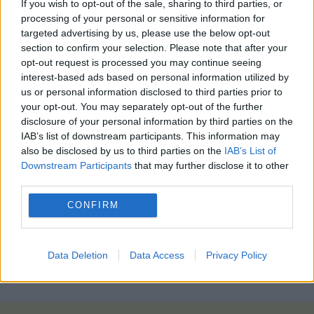
ένα email στον διευθυντή σας, όταν ένα chatbot
If you wish to opt-out of the sale, sharing to third parties, or
processing of your personal or sensitive information for
μπορεί να το κάνει;
targeted advertising by us, please use the below opt-out
section to confirm your selection. Please note that after your
Το θέμα όμως είναι πως αν κάποιος ρωτάει
opt-out request is processed you may continue seeing
πάντα την ΑΙ πώς να αντιδρά στο αφεντικό του,
interest-based ads based on personal information utilized by
δεν μαθαίνει στην πραγματικότητα πώς να
us or personal information disclosed to third parties prior to
αλληλεπιδρά με το αφεντικό του, ούτε μπορεί να
your opt-out. You may separately opt-out of the further
χτίσει μια σχέση με το αφεντικό του.
disclosure of your personal information by third parties on the
IAB’s list of downstream participants. This information may
Εργαζόμενοι στον τομέα πιστεύουν, πως η λύση
also be disclosed by us to third parties on the
IAB’s List of
Downstream Participants
that may further disclose it to other
είναι απλώς να διδαχθούν οι άνθρωποι πως να
third parties.
χρησιμοποιούν καλύτερα την τεχνολογία, κάτι που
είναι πιο εύκολο να το λες παρά να το κάνεις,
CONFIRM
καθώς μέρος του προβλήματος είναι το πόσο
εθιστικά σχεδιασμένα είναι τα εργαλεία εξαρχής.
Data Deletion
Data Access
Privacy Policy
photo:pixabay