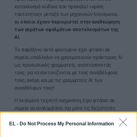
κατακλυσμό κώδικα που προκαλεί «κρίση
ταυτότητας» μεταξύ των μηχανικών λογισμικού,
οι οποίοι έχουν περιοριστεί στην αναθεώρηση
των γεμάτων σφαλμάτων αποτελεσμάτων της
ΑΙ.
Το παράξενο αυτό φαινόμενο έχει φτάσει σε
σημείο, υπάλληλοι να χρησιμοποιούν πράκτορες ΑΙ
ως προσωπικές γραμματείς, αναπτύσσοντάς
τους, για να συντονίζονται με τους συναδέλφους
τους, ακόμη και με τις γραμματείς ΑΙ των
συναδέλφων τους!
Η λεγόμενη τεχνητή νοημοσύνη, έχει φτάσει σε
σημείο να αναλαμβάνει όχι μόνο τις δεξιότητες
της σκέψης μας, αλλά τώρα έφτασε να χειρίζεται
και τις διαπροσωπικές μας δεξιότητες. Γιατί να
EL -
Do Not Process My Personal Information
ανησυχείτε για το πώς θέλετε να διατυπώσετε