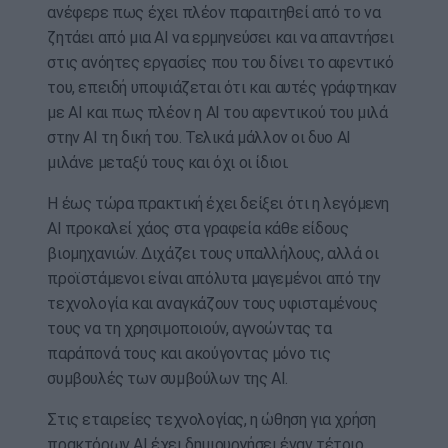
ανέφερε πως έχει πλέον παραιτηθεί από το να
ζητάει από μια ΑΙ να ερμηνεύσει και να απαντήσει
στις ανόητες εργασίες που του δίνει το αφεντικό
του, επειδή υποψιάζεται ότι και αυτές γράφτηκαν
με ΑΙ και πως πλέον η ΑΙ του αφεντικού του μιλά
στην ΑΙ τη δική του. Τελικά μάλλον οι δυο ΑΙ
μιλάνε μεταξύ τους και όχι οι ίδιοι.
Η έως τώρα πρακτική έχει δείξει ότι η λεγόμενη
ΑΙ προκαλεί χάος στα γραφεία κάθε είδους
βιομηχανιών. Διχάζει τους υπαλλήλους, αλλά οι
προϊστάμενοι είναι απόλυτα μαγεμένοι από την
τεχνολογία και αναγκάζουν τους υφισταμένους
τους να τη χρησιμοποιούν, αγνοώντας τα
παράπονά τους και ακούγοντας μόνο τις
συμβουλές των συμβούλων της ΑΙ.
Στις εταιρείες τεχνολογίας, η ώθηση για χρήση
πρακτόρων ΑΙ έχει δημιουργήσει έναν τέτοιο