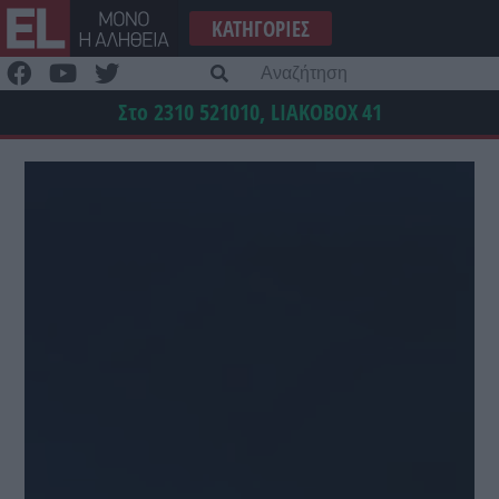
Μετάβαση
ΚΑΤΗΓΟΡΊΕΣ
στο
περιεχόμενο
Α
γι
Στο 2310 521010, LIAKOBOX
41