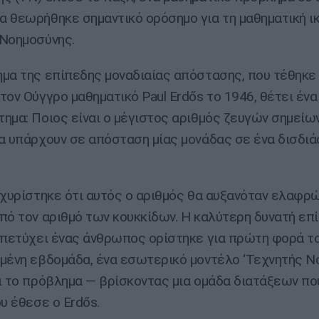
 θεωρήθηκε σημαντικό ορόσημο για τη μαθηματική ι
Νοημοσύνης.
μα της επίπεδης μοναδιαίας απόστασης, που τέθηκε
τον Ούγγρο μαθηματικό Paul Erdős το 1946, θέτει ένα
ημα: Ποιος είναι ο μέγιστος αριθμός ζευγών σημείω
α υπάρχουν σε απόσταση μίας μονάδας σε ένα δισδι
σχυρίστηκε ότι αυτός ο αριθμός θα αυξανόταν ελαφρ
πό τον αριθμό των κουκκίδων. Η καλύτερη δυνατή επ
 πετύχει ένας άνθρωπος ορίστηκε για πρώτη φορά τ
μένη εβδομάδα, ένα εσωτερικό μοντέλο ‘Τεχνητής Ν
ι το πρόβλημα — βρίσκοντας μια ομάδα διατάξεων π
ου έθεσε ο Erdős.