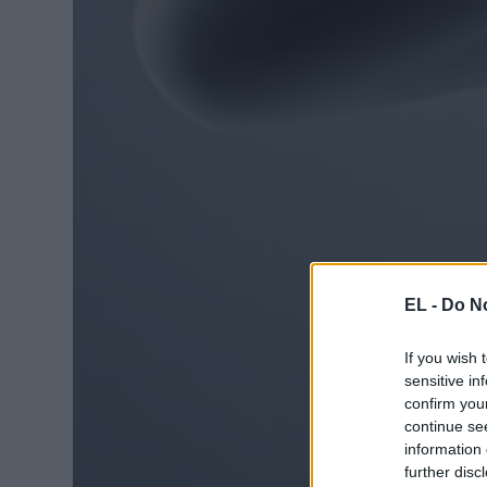
EL -
Do No
If you wish 
sensitive in
confirm you
continue se
information 
further disc