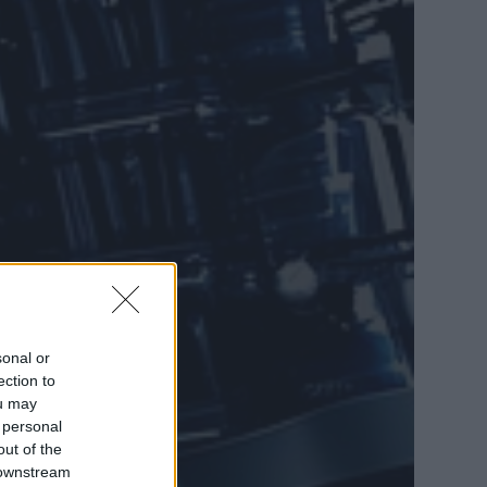
sonal or
ection to
ou may
 personal
out of the
 downstream