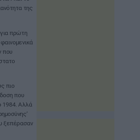
κανότητα της
 για πρώτη
 φαινομενικά
ν που
άστατο
ώς πιο
ίδοση που
ο 1984. Αλλά
οημοσύνης’
ου ξεπέρασαν