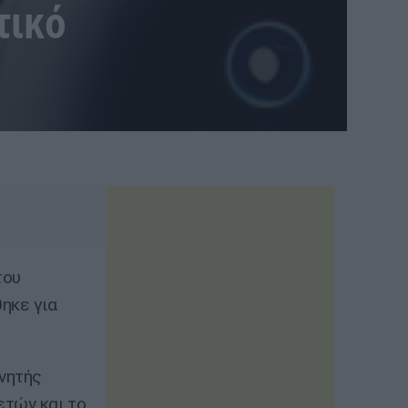
τικό
του
ηκε για
νητής
ετών και το