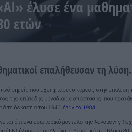
«ΑΙ» έλυσε ένα μαθημα
80 ετών
θηματικοί επαλήθευσαν τη λύση.
ντινό σημείο που έχει φτάσει ο τομέας στην επίλυση 
ος της επίπεδης μοναδιαίας απόστασης, που προτάθ
ά τη δεκαετία του 1940,
ήταν το 1984
.
νεται ότι ένα εσωτερικό μοντέλο της λεγόμενης Τεχ
ς (ΤΝ) έλυσε το παζλ, ένα μαθηματικό πρόβλημα 80 