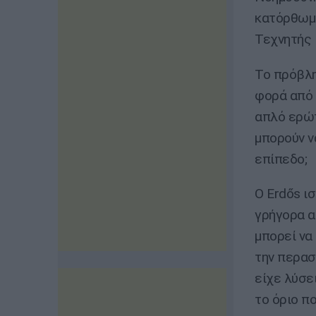
κατόρθωμα
Τεχνητής 
Το πρόβλη
φορά από 
απλό ερώτ
μπορούν ν
επίπεδο;
Ο Erdős ι
γρήγορα α
μπορεί να
την περασ
είχε λύσε
το όριο π