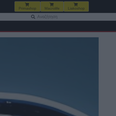
Primashop
Macrolife
Liakoshop
Αναζήτηση
για: