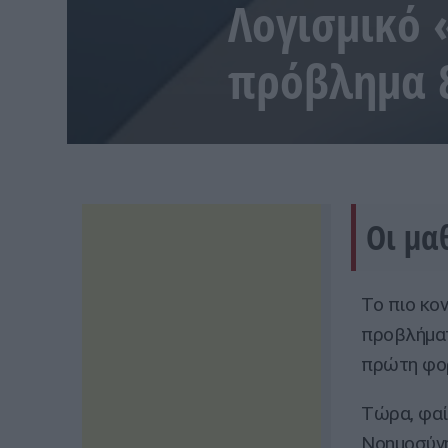
Λογισμικό 
πρόβλημα 
Oι μα
Το πιο κο
προβλήματ
πρώτη φορ
Τώρα, φαί
Νοημοσύνη