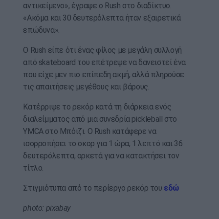
αντικείμενο», έγραψε ο Rush στο διαδίκτυο.
«Ακόμα και 30 δευτερόλεπτα ήταν εξαιρετικά
επώδυνα».
Ο Rush είπε ότι ένας φίλος με μεγάλη συλλογή
από skateboard του επέτρεψε να δανειστεί ένα
που είχε μεν πιο επίπεδη ακμή, αλλά πληρούσε
τις απαιτήσεις μεγέθους και βάρους.
Κατέρριψε το ρεκόρ κατά τη διάρκεια ενός
διαλείμματος από μια συνεδρία pickleball στο
YMCA στο Μπόιζι. Ο Rush κατάφερε να
ισορροπήσει το σκορ για 1 ώρα, 1 λεπτό και 36
δευτερόλεπτα, αρκετά για να κατακτήσει τον
τίτλο.
Στιγμιότυπα από το περίεργο ρεκόρ του
εδώ
photo: pixabay