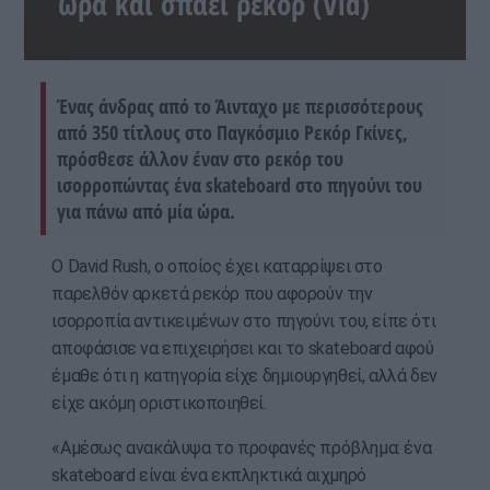
ώρα και σπάει ρεκόρ (Vid)
Ένας άνδρας από το Άινταχο με περισσότερους
από 350 τίτλους στο Παγκόσμιο Ρεκόρ Γκίνες,
πρόσθεσε άλλον έναν στο ρεκόρ του
ισορροπώντας ένα skateboard στο πηγούνι του
για πάνω από μία ώρα.
Ο David Rush, ο οποίος έχει καταρρίψει στο
παρελθόν αρκετά ρεκόρ που αφορούν την
ισορροπία αντικειμένων στο πηγούνι του, είπε ότι
αποφάσισε να επιχειρήσει και το skateboard αφού
έμαθε ότι η κατηγορία είχε δημιουργηθεί, αλλά δεν
είχε ακόμη οριστικοποιηθεί.
«Αμέσως ανακάλυψα το προφανές πρόβλημα: ένα
skateboard είναι ένα εκπληκτικά αιχμηρό