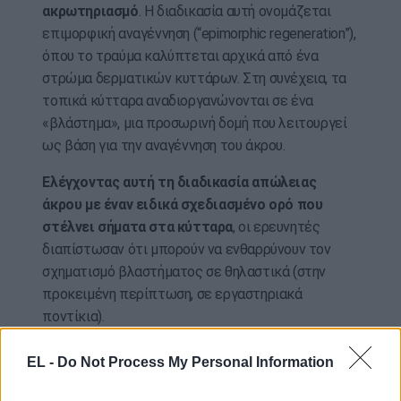
ακρωτηριασμό
. Η διαδικασία αυτή ονομάζεται
επιμορφική αναγέννηση (“epimorphic regeneration”),
όπου το τραύμα καλύπτεται αρχικά από ένα
στρώμα δερματικών κυττάρων. Στη συνέχεια, τα
τοπικά κύτταρα αναδιοργανώνονται σε ένα
«βλάστημα», μια προσωρινή δομή που λειτουργεί
ως βάση για την αναγέννηση του άκρου.
Ελέγχοντας αυτή τη διαδικασία απώλειας
άκρου με έναν ειδικά σχεδιασμένο ορό που
στέλνει σήματα στα κύτταρα
, οι ερευνητές
διαπίστωσαν ότι μπορούν να ενθαρρύνουν τον
σχηματισμό βλαστήματος σε θηλαστικά (στην
προκειμένη περίπτωση, σε εργαστηριακά
ποντίκια).
«Πρόκειται πραγματικά για μια διαδικασία δύο
EL -
Do Not Process My Personal Information
σταδίων», δήλωσε ο Ken Muneoka, ένας από τους
συγγραφείς της μελέτης. «Πρώτα μετακινείς τα