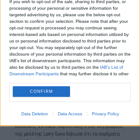
If you wish to opt-out of the sale, sharing to third parties, or
κύτταρα μακριά από τον σχηματισμό ουλής και στη
processing of your personal or sensitive information for
συνέχεια
δίνεις τα σήματα που τους λένε τι
targeted advertising by us, please use the below opt-out
section to confirm your selection. Please note that after your
πρέπει να δημιουργήσουν
».
opt-out request is processed you may continue seeing
interest-based ads based on personal information utilized by
Σε αντίθεση με τις τυπικές προσεγγίσεις
us or personal information disclosed to third parties prior to
αναγέννησης που χρησιμοποιούν εξωτερικά
your opt-out. You may separately opt-out of the further
βλαστοκύτταρα, αυτή η νέα διαδικασία
disclosure of your personal information by third parties on the
χρησιμοποιεί
τα τοπικά διαθέσιμα κύτταρα
.
IAB’s list of downstream participants. This information may
Όπως είπε ο Muneoka, «είναι ήδη εκεί —
απλώς
also be disclosed by us to third parties on the
IAB’s List of
Downstream Participants
that may further disclose it to other
πρέπει να μάθεις πώς να τα κάνεις να
third parties.
συμπεριφέρονται όπως θέλεις
».
CONFIRM
Αν και
η διαδικασία δεν είναι τέλεια
, οι
επιστήμονες ελπίζουν ότι μπορεί να βοηθήσει στη
μείωση των ουλών και στην ενίσχυση της
Data Deletion
Data Access
Privacy Policy
αναγέννησης ιστών μετά από τραυματικές
κακώσεις. Σε κάθε περίπτωση, ο συν-συγγραφέας
της μελέτης Larry Suva δήλωσε ότι τα ευρήματα