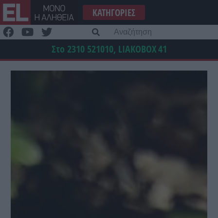
Μετάβαση
ΚΑΤΗΓΟΡΊΕΣ
στο
περιεχόμενο
Α
γι
Στο 2310 521010, LIAKOBOX
41