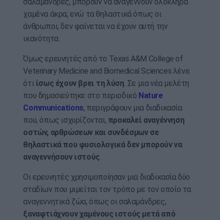
σαλαμάνδρες, μπορούν να αναγεννούν ολόκληρα
χαμένα άκρα, ενώ τα θηλαστικά όπως οι
άνθρωποι, δεν φαίνεται να έχουν αυτή την
ικανότητα.
Όμως ερευνητές από το Texas A&M College of
Veterinary Medicine and Biomedical Sciences λένε
ότι
ίσως έχουν βρει τη λύση
. Σε μια νέα μελέτη
που δημοσιεύτηκε στο περιοδικό
Nature
Communications
, περιγράφουν μια διαδικασία
που, όπως ισχυρίζονται,
προκαλεί αναγέννηση
οστών, αρθρώσεων και συνδέσμων σε
θηλαστικά που φυσιολογικά δεν μπορούν να
αναγεννήσουν ιστούς
.
Οι ερευνητές χρησιμοποίησαν μια διαδικασία δύο
σταδίων που μιμείται τον τρόπο με τον οποίο τα
αναγεννητικά ζώα, όπως οι σαλαμάνδρες,
ξαναφτιάχνουν χαμένους ιστούς μετά από