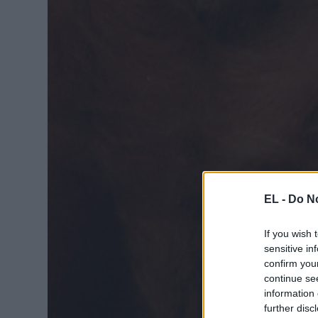
EL -
Do No
If you wish 
sensitive in
confirm you
continue se
information 
further disc