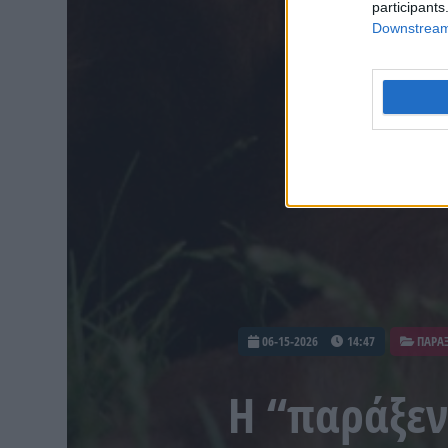
participants
Downstream 
06-15-2026
14:47
ΠΑΡΑ
Η “παράξεν