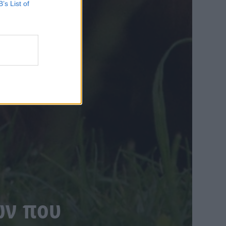
B’s List of
ων που