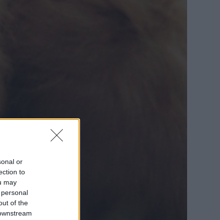
sonal or
ection to
ou may
 personal
out of the
 downstream