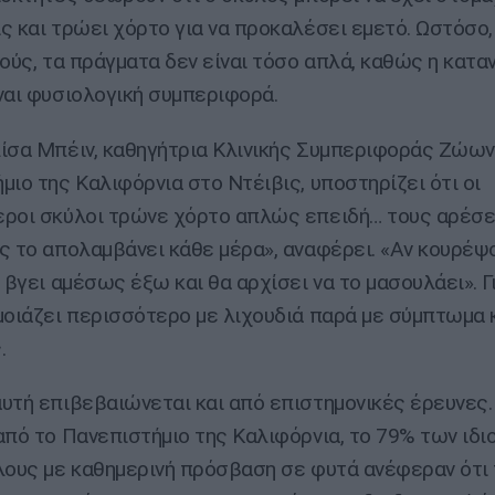
ς και τρώει χόρτο για να προκαλέσει εμετό. Ωστόσο
κούς, τα πράγματα δεν είναι τόσο απλά, καθώς η κατ
ναι φυσιολογική συμπεριφορά.
ίσα Μπέιν, καθηγήτρια Κλινικής Συμπεριφοράς Ζώων
μιο της Καλιφόρνια στο Ντέιβις, υποστηρίζει ότι οι
ροι σκύλοι τρώνε χόρτο απλώς επειδή… τους αρέσει
ς το απολαμβάνει κάθε μέρα», αναφέρει. «Αν κουρέψ
 βγει αμέσως έξω και θα αρχίσει να το μασουλάει». Για
μοιάζει περισσότερο με λιχουδιά παρά με σύμπτωμα 
.
υτή επιβεβαιώνεται και από επιστημονικές έρευνες.
από το Πανεπιστήμιο της Καλιφόρνια, το 79% των ιδ
λους με καθημερινή πρόσβαση σε φυτά ανέφεραν ότι 