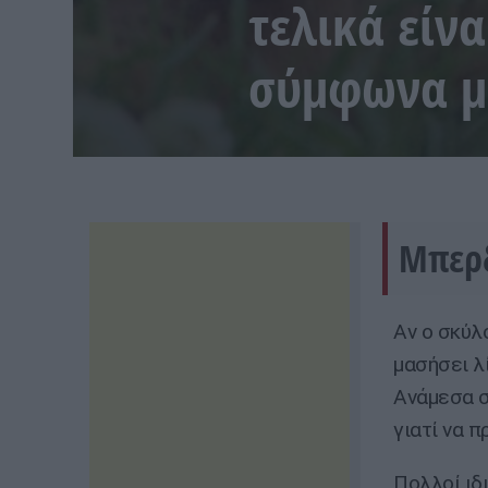
τελικά είν
σύμφωνα μ
Μπερδ
Αν ο σκύλ
μασήσει λ
Ανάμεσα σ
γιατί να 
Πολλοί ιδ