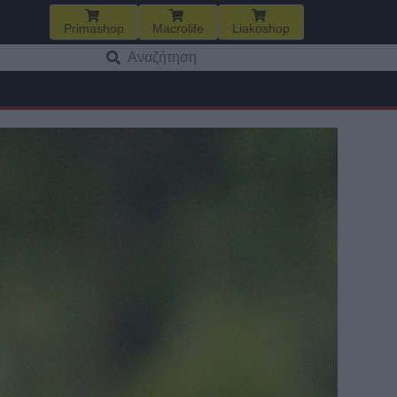
Primashop
Macrolife
Liakoshop
Αναζήτηση
για: