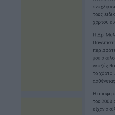
ενοχλήσει
τους ειδι
χόρτου εί
Η Δρ. Μελ
Πανεπιστή
περισσότε
μου σκύλο
γκαζόν, θα
το χόρτο 
ασθένειας
Η άποψη α
του 2008 
είχαν σκύ