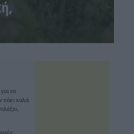
κή,
για να
ν πάει καλά.
ιλέξει,
χικές