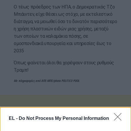
Ο τέως πρόεδρος των ΗΠΑ, ο Δημοκρατικός Τζο
Μπάιντεν, είχε θέσει ως στόχο, με εκτελεστικό
διάταγμα, να μειωθεί όσο το δυνατόν περισσότερο
η χρήση πλαστικών ειδών μιας χρήσης, μεταξύ
των οποίων τα καλαμάκια πόσης, σε
ομοσπονδιακά υπουργεία και υπηρεσίες έως το
2035
Όπως φαίνεται όλοι θα χορέψουν στους ρυθμούς
Τραμπ!
Με πληροφορίες από ΑΠΕ-ΜΠΕ/photo POLITICO POOL
EL -
Do Not Process My Personal Information