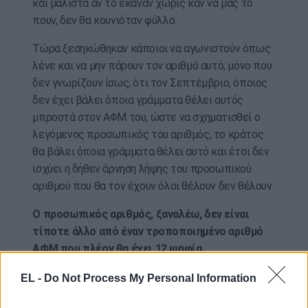
και μάλιστα αν το έκαναν χωρίς καν να μας το
πουν, δεν θα κουνιόταν φύλλο.
Τώρα ξεσηκώθηκαν κάποιοι να αγωνιστούν όπως
λένε και να μην πάρουν τον αριθμό αυτό, μόνο που
δεν γνωρίζουν ίσως, ότι τον Σεπτέμβριο, όποιος
δεν έχει βάλει όποια γράμματα θέλει αυτός
μπροστά στον ΑΦΜ του, ώστε να σχηματισθεί ο
λεγόμενος προσωπικός του αριθμός, το κράτος
θα βάλει όποια γράμματα θέλει αυτό και έτσι δεν
ισχύει η δήθεν άρνηση λήψης του προσωπικού
αριθμού που θα τον έχουν όλοι θέλουν δεν θέλουν.
Ο προσωπικός αριθμός, ξαναλέω, δεν είναι
τίποτε άλλο από έναν τροποποιημένο αριθμό
ΑΦΜ που πλέον θα έχει 12 ψηφία.
Δώδεκα (12) ψηφία σημαίνει ότι πηγαίνουμε
EL -
Do Not Process My Personal Information
αριθμητικά στο να μετρούμε δισεκατομμύρια,