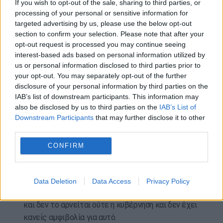
αφού στα 9 ψηφία που έχει τώρα ο ΑΦΜ, ο πιο
If you wish to opt-out of the sale, sharing to third parties, or
processing of your personal or sensitive information for
μεγάλος αριθμός είναι 999.999.999, άρα 999
targeted advertising by us, please use the below opt-out
εκατομμύρια 999 χιλιάδες 999 διαφορετικοί
section to confirm your selection. Please note that after your
άνθρωποι, επιχειρήσεις και οργανισμοί μπορούν
opt-out request is processed you may continue seeing
να έχουν τον ΑΦΜ.
interest-based ads based on personal information utilized by
us or personal information disclosed to third parties prior to
Αν όμως ο αριθμός αυτός χρησιμοποιηθεί για να
your opt-out. You may separately opt-out of the further
φακελωθεί ολόκληρος ο πλανήτης, που αριθμεί
disclosure of your personal information by third parties on the
IAB’s list of downstream participants. This information may
δισεκατομμύρια και όχι εκατομμύρια, τότε δεν
also be disclosed by us to third parties on the
IAB’s List of
αρκούν τα 9 ψηφία και χρειαζόμαστε τουλάχιστον
Downstream Participants
that may further disclose it to other
3 ακόμη, οπότε μας ζήτησαν να βάλουμε τρία
third parties.
γράμματα ή αριθμούς μπροστά στον ΑΦΜ του ο
CONFIRM
κάθενας ώστε να σχηματιστεί ένας
δωδεκαψήφιος γραμματαριθμός, που θα είναι ο
προσωπικός κωδικός του καθενός.
Data Deletion
Data Access
Privacy Policy
Αυτό έγινε ξεκάθαρα για λόγους φακελώματος
και δεν το αρνείται ούτε η κυβέρνηση και δεν έχει
κανείς αμφιβολία για αυτό.