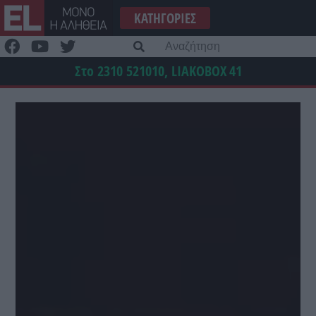
Μετάβαση
ΚΑΤΗΓΟΡΊΕΣ
στο
περιεχόμενο
Α
γι
Στο 2310 521010, LIAKOBOX
41