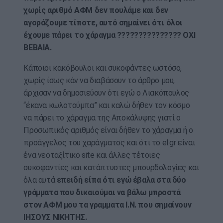
χωρίς αριθμό ΑΦΜ δεν πουλάμε και δεν
αγοράζουμε τίποτε, αυτό σημαίνει ότι όλοι
έχουμε πάρει το χάραγμα ??????????????? ΟΧΙ
ΒΕΒΑΙΑ.
Κάποιοι κακόβουλοι και συκοφάντες ωστόσο,
χωρίς ίσως κάν να διαβάσουν το άρθρο μου,
άρχισαν να δημοσιεύουν ότι εγώ ο Λιακόπουλος
“έκανα κωλοτούμπα” και καλώ δήθεν τον κόσμο
να πάρει το χάραγμα της Αποκάλυψης γιατί ο
Προσωπικός αριθμός είναι δήθεν το χάραγμα ή ο
προάγγελος του χαράγματος και ότι το el.gr είναι
ένα νεοταξίτικο site και άλλες τέτοιες
συκοφαντίες και κατάπτυστες μπουρδολογίες και
όλα αυτά
επειδή είπα ότι εγώ έβαλα στα δύο
γράμματα που δικαιούμαι να βάλω μπροστά
στον ΑΦΜ μου τα γραμματα Ι.Ν. που σημαίνουν
ΙΗΣΟΥΣ ΝΙΚΗΤΗΣ.