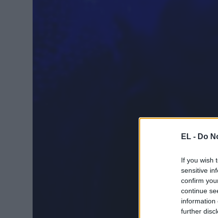
EL -
Do No
If you wish 
sensitive in
confirm you
continue se
information 
further disc