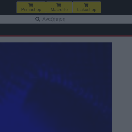
Primashop
Macrolife
Liakoshop
Αναζήτηση
για: