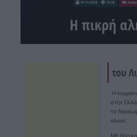
10-11-2016
10:28
Λιακο
Η πικρή αλή
του Λ
Η κομμουν
στην Ελλάδ
το δικαίω
όλους.
Με δύο κο