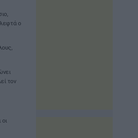
σιο,
 λεφτά ο
λους,
ώνει
εί τον
 οι