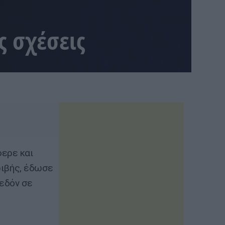
ς σχέσεις
φερε και
κριβής, έδωσε
χεδόν σε