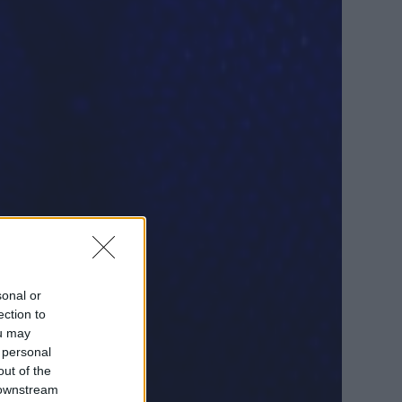
sonal or
ection to
ou may
 personal
out of the
 downstream