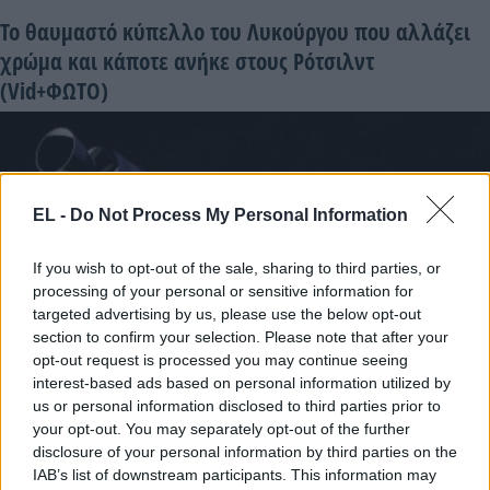
Το θαυμαστό κύπελλο του Λυκούργου που αλλάζει
χρώμα και κάποτε ανήκε στους Ρότσιλντ
(Vid+ΦΩΤΟ)
EL -
Do Not Process My Personal Information
If you wish to opt-out of the sale, sharing to third parties, or
processing of your personal or sensitive information for
targeted advertising by us, please use the below opt-out
section to confirm your selection. Please note that after your
ΣΕΛΗΝΗ
opt-out request is processed you may continue seeing
interest-based ads based on personal information utilized by
6 Αυγούστου - 18:39
us or personal information disclosed to third parties prior to
your opt-out. You may separately opt-out of the further
Μυστήριο με την πρόσκρουση στη Σελήνη: Γιατί
disclosure of your personal information by third parties on the
IAB’s list of downstream participants. This information may
κανείς δεν κατέγραψε τη συντριβή του Falcon 9