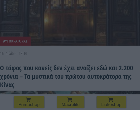
ΑΥΤΟΚΡΑΤΟΡΑΣ
16 Ιουλίου - 18:10
Ο τάφος που κανείς δεν έχει ανοίξει εδώ και 2.200
χρόνια – Τα μυστικά του πρώτου αυτοκράτορα της
Κίνας
Primashop
Macrolife
Liakoshop