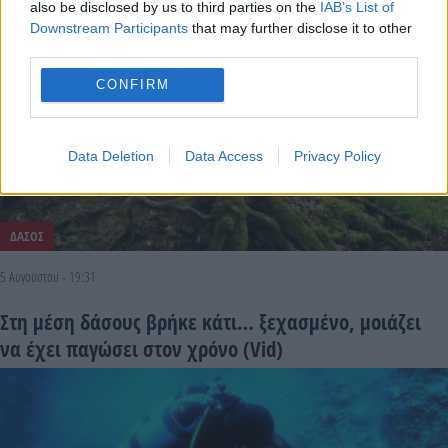
also be disclosed by us to third parties on the
IAB’s List of
Downstream Participants
that may further disclose it to other
third parties.
CONFIRM
Data Deletion
Data Access
Privacy Policy
ΔΑΣΟΣ
5 Αυγούστου - 19:31
Στη μέση δάσους βρήκε κάτι… ξεχασμένο, μοιάζει
να έχει παγώσει στον χρόνο (Vid)