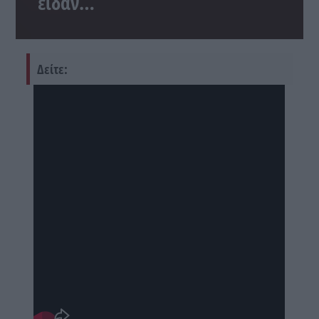
είδαν…
Δείτε: