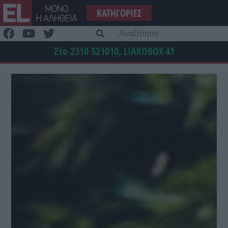
Μετάβαση
ΚΑΤΗΓΟΡΊΕΣ
στο
περιεχόμενο
Α
γι
Στο 2310 521010, LIAKOBOX
41