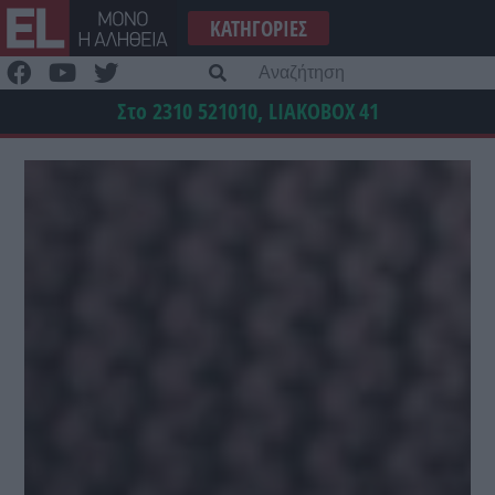
Μετάβαση
ΚΑΤΗΓΟΡΊΕΣ
στο
περιεχόμενο
Α
γι
Στο 2310 521010, LIAKOBOX
41