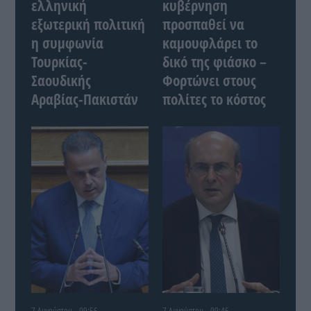
ελληνική
κυβέρνηση
εξωτερική πολιτική
προσπαθεί να
η συμφωνία
καμουφλάρει το
Τουρκίας-
δικό της φιάσκο –
Σαουδικής
Φορτώνει στους
Αραβίας-Πακιστάν
πολίτες το κόστος
7 Αυγούστου - 09:56
7 Αυγούστου - 09:46