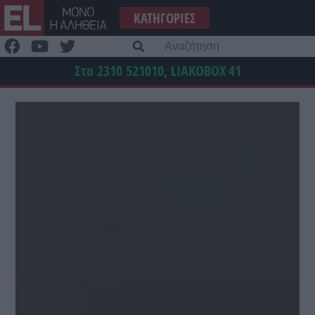
Μετάβαση
ΚΑΤΗΓΟΡΊΕΣ
στο
περιεχόμενο
Α
γι
Στο 2310 521010, LIAKOBOX
41