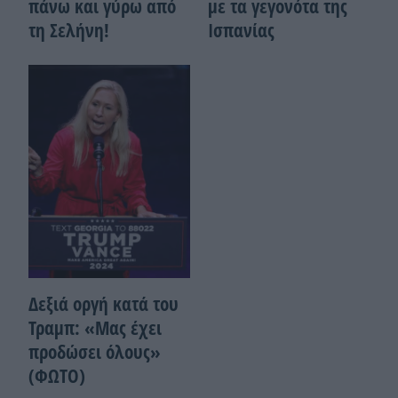
πάνω και γύρω από
με τα γεγονότα της
τη Σελήνη!
Ισπανίας
Δεξιά οργή κατά του
Τραμπ: «Μας έχει
προδώσει όλους»
(ΦΩΤΟ)