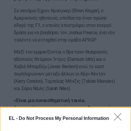
Σε σενάριο Έχρεν Κρούγκερ (Ehren Kruger), ο
Αμερικανός ηθοποιός, υποδύεται έναν πρώην
οδηγό της F1, ο οποίος επιστρέφει στην ενεργό
δράση για να βοηθήσει τον Joshua Pearce, ένα νέο
ταλέντο να ενταχθεί στην ομάδα APXGP.
Μαζί του εμφανίζονται ο Βρετανο-Νιγηριανός
ηθοποιός Ντάμσον Ίντρις (Damson Idris) και ο
Χαβιέ Μπαρδέμ (Javier Bardem) ενώ το καστ
συμπληρώνουν μεταξύ άλλων οι Κέρι Κόντον
(Kerry Condon), Τομπάιας Μένζις (Tobias Menzies)
και Σάρα Νάιλς (Sarah Niles).
«Είναι μια συναισθηματική ταινία.
Αποτυπώνουμε τη χαρά και τον ενθουσιασμό
της F1 και ταυτόχρονα παρακολουθείτε μια
EL -
Do Not Process My Personal Information
σπουδαία ιστορία λύτρωσης» δήλωσε ο
παραγωγός Τζέρι Μπρουκχάιμερ (Jerry