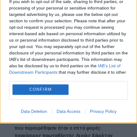
If you wish to opt-out of the sale, sharing to third parties, or
Bruckheimer).
processing of your personal or sensitive information for
targeted advertising by us, please use the below opt-out
Ο Χαβιέ Μπαρδέμ ο οποίος υποδύεται τον
section to confirm your selection. Please note that after your
ιδιοκτήτη της ομάδας APXGP υπό τις
opt-out request is processed you may continue seeing
interest-based ads based on personal information utilized by
σκηνοθετικές οδηγίες του Τζο Κοσίνσκι (Joseph
us or personal information disclosed to third parties prior to
Kosinski) αποκάλυψε στο κοινό την αγαπημένη του
your opt-out. You may separately opt-out of the further
στιγμή από τα γυρίσματα.
disclosure of your personal information by third parties on the
IAB’s list of downstream participants. This information may
«Δεν θα ξεχάσω ποτέ το τέλος στο ‘Αμπου
also be disclosed by us to third parties on the
IAB’s List of
Ντάμπι….η στιγμή του βάθρου με τους
Downstream Participants
that may further disclose it to other
πραγματικούς οδηγούς, περιτριγυρισμένη από
third parties.
πυροτεχνήματα, ήταν μια από αυτές τις μαγικές
CONFIRM
στιγμές όπως, σας ευχαριστώ που με έχετε
εδώ», ανέφερε, όπως σημειώνεται στην
ιστοσελίδα της FIA.
Data Deletion
Data Access
Privacy Policy
Ανάμεσα στους πραγματικούς αστέρες της F1
που παρευρέθηκαν ήταν ο επτά φορές
παγκόσμιος πρωταθλητής, Λιούις Χάμιλτον