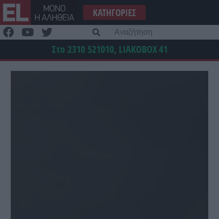
Μετάβαση
ΚΑΤΗΓΟΡΊΕΣ
στο
περιεχόμενο
Α
γι
Στο 2310 521010, LIAKOBOX
41