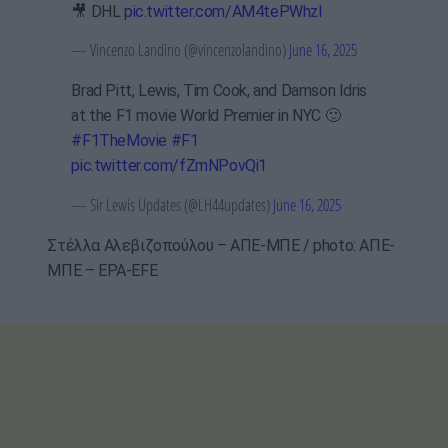
🎥 DHL
pic.twitter.com/AM4tePWhzl
— Vincenzo Landino (@vincenzolandino)
June 16, 2025
Brad Pitt, Lewis, Tim Cook, and Damson Idris
at the F1 movie World Premier in NYC 🙂
#F1TheMovie
#F1
pic.twitter.com/fZmNPovQi1
— Sir Lewis Updates (@LH44updates)
June 16, 2025
Στέλλα Αλεβιζοπούλου – ΑΠΕ-ΜΠΕ / photo: ΑΠΕ-
ΜΠΕ – EPA-EFE