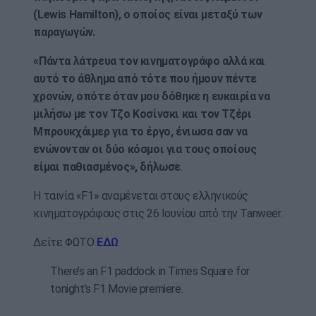
(Lewis Hamilton), ο οποίος είναι μεταξύ των
παραγωγών.
«Πάντα λάτρευα τον κινηματογράφο αλλά και
αυτό το άθλημα από τότε που ήμουν πέντε
χρονών, οπότε όταν μου δόθηκε η ευκαιρία να
μιλήσω με τον Τζο Κοσίνσκι και τον Τζέρι
Μπρουκχάιμερ για το έργο, ένιωσα σαν να
ενώνονταν οι δύο κόσμοι για τους οποίους
είμαι παθιασμένος», δήλωσε
.
Η ταινία «F1» αναμένεται στους ελληνικούς
κινηματογράφους στις 26 Ιουνίου από την Tanweer.
Δείτε ΦΩΤΟ
ΕΔΩ
There’s an F1 paddock in Times Square for
tonight’s F1 Movie premiere.