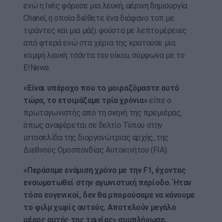
ενώ η Ινές φόρεσε μια λευκή, αέρινη δημιουργία
Chanel, η οποία διέθετε ένα διάφανο τοπ με
τιράντες και μια μάξι φούστα με λεπτομέρειες
από φτερά ενώ στα χέρια της κρατούσε μία
κομψή λευκή τσάντα του οίκου, σύμφωνα με το
E!News.
«Είναι υπέροχο που το μοιραζόμαστε αυτό
τώρα, το ετοιμάζαμε τρία χρόνια»
είπε ο
πρωταγωνιστής από τη σκηνή της πρεμιέρας,
όπως αναφέρεται σε δελτίο Τύπου στην
ιστοσελίδα της διοργανώτριας αρχής, της
Διεθνούς Ομοσπονδίας Αυτοκινήτου (FIA).
«Περάσαμε ενάμιση χρόνο με την F1, έχοντας
ενσωματωθεί στην αγωνιστική περίοδο. Ήταν
τόσο ευγενικοί, δεν θα μπορούσαμε να κάνουμε
το φιλμ χωρίς αυτούς. Αποτελούν μεγάλο
μέρος αυτής της ταινίας» συμπλήρωσε.