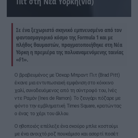
Πιτ στη Νέα Υόρκη(vid)
Σε ένα ξεχωριστό σκηνικό εμπνευσμένο από τον
φαντασμαγορικό κόσμο της Formula 1 και με
πλήθος θαυμαστών, πραγματοποιήθηκε στη Νέα
Υόρκη η πρεμιέρα της πολυαναμενόμενης ταινίας
«F1».
Ο βραβευμένος με Όσκαρ Μπραντ Πιτ (Brad Pitt)
έκανε μια εντυπωσιακή εμφάνιση στο κόκκινο
χαλί, συνοδευόμενος από τη σύντροφό του, Ινές
ντε Ραμόν (Ines de Ramon). Το ζευγάρι πόζαρε με
φόντο την εμβληματική Times Square, κρατώντας
ο ένας το χέρι του άλλου.
Ο ηθοποιός επέλεξε ένα σκούρο μπλε κοστούμι
με ένα ανοιχτό ροζ πουκάμισο και ασορτί ποσέτ