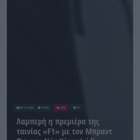
06-17-2025
14:39
LIFE
F1
Λαμπερή η πρεμιέρα της
ταινίας «F1» με τον Μπραντ