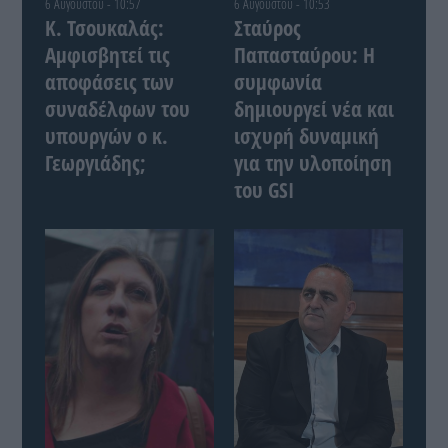
6 Αυγούστου - 10:57
6 Αυγούστου - 10:53
Κ. Τσουκαλάς:
Σταύρος
Αμφισβητεί τις
Παπασταύρου: Η
αποφάσεις των
συμφωνία
συναδέλφων του
δημιουργεί νέα και
υπουργών ο κ.
ισχυρή δυναμική
Γεωργιάδης;
για την υλοποίηση
του GSI